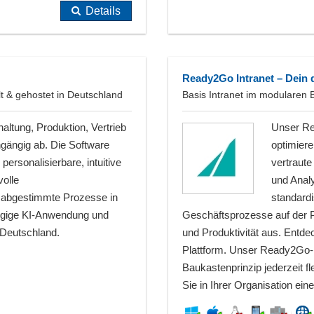
Details
Ready2Go Intranet – Dein 
t & gehostet in Deutschland
Basis Intranet im modularen 
altung, Produktion, Vertrieb
Unser Rea
ängig ab. Die Software
optimiere
personalisierbare, intuitive
vertraut
volle
und Anal
l abgestimmte Prozesse in
standard
ängige KI-Anwendung und
Geschäftsprozesse auf der P
 Deutschland.
und Produktivität aus. Entde
Plattform. Unser Ready2Go-In
Baukastenprinzip jederzeit fl
Sie in Ihrer Organisation ei