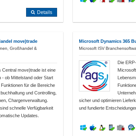
Details
Handel move)trade
Microsoft Dynamics 365 B
hmen, Großhandel &
Microsoft ISV Branchensoftwa
Die ERP-
Central move)trade ist eine
Microsoft
 ob Mittelstand oder Start
Lebensmit
 Funktionen für die Bereiche
Funktione
zbuchhaltung und Controlling,
Unternehm
onen, Chargenverwaltung.
sicher und optimieren Liefer
ind schnelle Verfügbarkeit
und fundierte Entscheidunge
tomatische Updates.