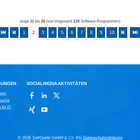
zeige
11
bis
20
(von insgesamt
120
Software-Programmen)
1
2
3
4
5
6
7
8
9
10
BUNGEN
SOCIALMEDIA AKTIVITÄTEN
ngen
rsuche
für IT-
© 2026
SoftGuide
GmbH & Co. KG
Datenschutzerklärung