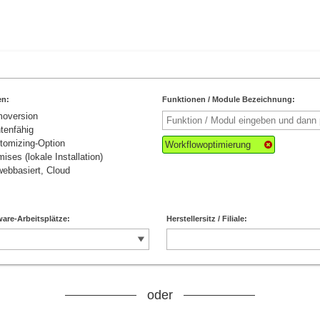
en:
Funktionen / Module Bezeichnung:
moversion
tenfähig
tomizing-Option
Workflowoptimierung
ises (lokale Installation)
ebbasiert, Cloud
are-Arbeitsplätze:
Herstellersitz / Filiale:
oder