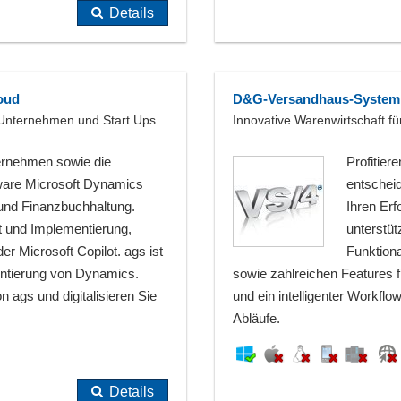
Details
oud
D&G-Versandhaus-System
e Unternehmen und Start Ups
Innovative Warenwirtschaft f
ternehmen sowie die
Profitie
ware Microsoft Dynamics
entschei
 und Finanzbuchhaltung.
Ihren Er
t und Implementierung,
unterstü
r Microsoft Copilot. ags ist
Funktion
entierung von Dynamics.
sowie zahlreichen Features 
ags und digitalisieren Sie
und ein intelligenter Workfl
Abläufe.
Details