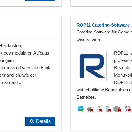
ROP11 Catering-Software
Catering-Software für Gemei
Gastronomie
Heizkosten,
nk des modularen Aufbaus
ROP11 ist
eringem
professio
nahme von Daten aus Funk
Rezeptur
ständlich, wie der
Menüvorb
tandard ...
ROP11 di
wirtschaftliche Kennzahlen 
Betriebes.
Details