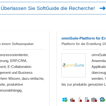
Überlassen Sie SoftGuide die Recherche!
omniSuite-Plattform für 
n einem Softwarepaket
Plattform für die Erstellun
rozessorientierter,
omniSuite
uerung. ERP,CRM,
Anwendung
t, E-Collaboration
Applikati
gement und Business
überzeugt
schem Wissen, dazu einfache,
werden. 
ete, produktive
bis zur produktiv genutzten 
henunabhängig.