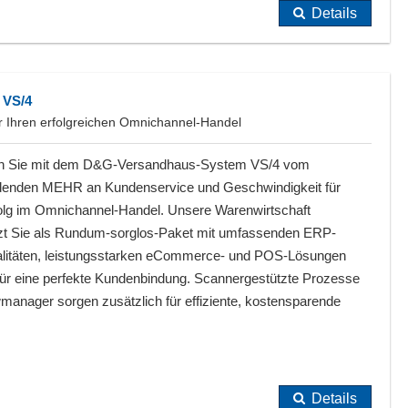
Details
 VS/4
ür Ihren erfolgreichen Omnichannel-Handel
ren Sie mit dem D&G-Versandhaus-System VS/4 vom
denden MEHR an Kundenservice und Geschwindigkeit für
folg im Omnichannel-Handel. Unsere Warenwirtschaft
tzt Sie als Rundum-sorglos-Paket mit umfassenden ERP-
alitäten, leistungsstarken eCommerce- und POS-Lösungen
für eine perfekte Kundenbindung. Scannergestützte Prozesse
owmanager sorgen zusätzlich für effiziente, kostensparende
Details