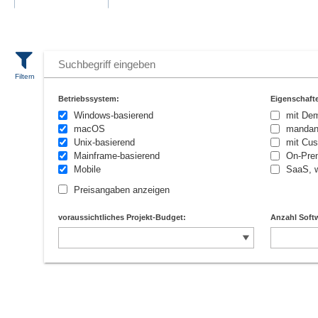
Betriebssystem:
Eigenschaft
Windows-basierend
mit De
macOS
mandan
Unix-basierend
mit Cus
Mainframe-basierend
On-Prem
Mobile
SaaS, w
Preisangaben anzeigen
voraussichtliches Projekt-Budget:
Anzahl Softw