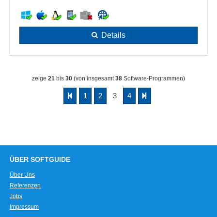
Details
zeige
21
bis
30
(von insgesamt
38
Software-Programmen)
1
2
3
4
ÜBER SOFTGUIDE
Über Uns
Referenzen
Jobs
Impressum