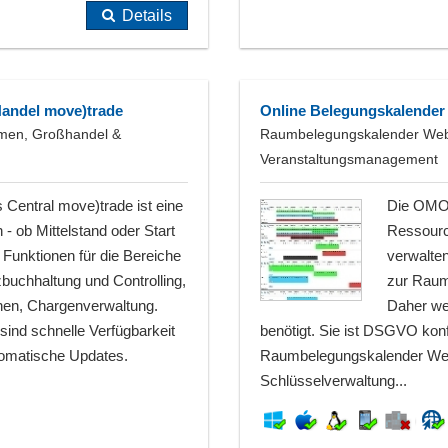
Details
Handel move)trade
Online Belegungskalender
hmen, Großhandel &
Raumbelegungskalender Web-
Veranstaltungsmanagement
Central move)trade ist eine
Die OMOC
 ob Mittelstand oder Start
Ressource
 Funktionen für die Bereiche
verwalte
zbuchhaltung und Controlling,
zur Raum
onen, Chargenverwaltung.
Daher we
ind schnelle Verfügbarkeit
benötigt. Sie ist DSGVO konf
tomatische Updates.
Raumbelegungskalender Web
Schlüsselverwaltung...