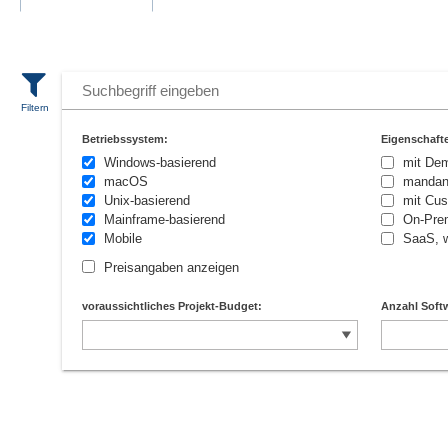
Betriebssystem:
Eigenschaft
Windows-basierend
mit De
macOS
mandan
Unix-basierend
mit Cus
Mainframe-basierend
On-Prem
Mobile
SaaS, w
Preisangaben anzeigen
voraussichtliches Projekt-Budget:
Anzahl Softw