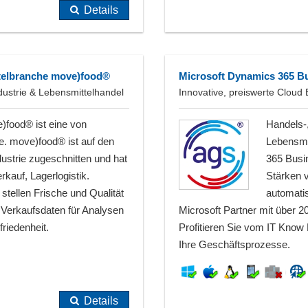
Details
telbranche move)food®
Microsoft Dynamics 365 B
dustrie & Lebensmittelhandel
Innovative, preiswerte Cloud
food® ist eine von
Handels-
re. move)food® ist auf den
Lebensmi
ustrie zugeschnitten und hat
365 Busi
rkauf, Lagerlogistik.
Stärken 
stellen Frische und Qualität
automatis
d Verkaufsdaten für Analysen
Microsoft Partner mit über 
riedenheit.
Profitieren Sie vom IT Know
Ihre Geschäftsprozesse.
Details