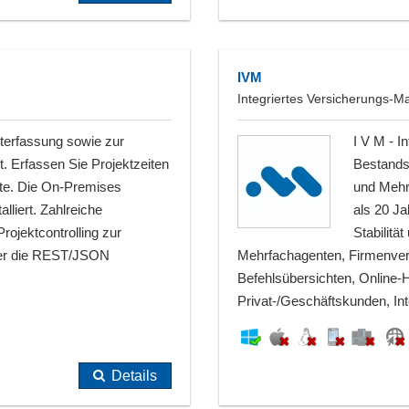
IVM
Integriertes Versicherungs
iterfassung sowie zur
I V M - 
. Erfassen Sie Projektzeiten
Bestands
iste. Die On-Premises
und Mehr
lliert. Zahlreiche
als 20 J
ojektcontrolling zur
Stabilitä
ber die REST/JSON
Mehrfachagenten, Firmenverb
Befehlsübersichten, Online
Privat-/Geschäftskunden, Int
Details