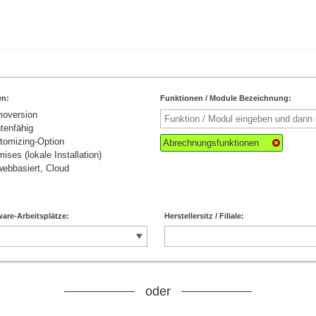
en:
Funktionen / Module Bezeichnung:
moversion
tenfähig
tomizing-Option
Abrechnungsfunktionen
ises (lokale Installation)
ebbasiert, Cloud
are-Arbeitsplätze:
Herstellersitz / Filiale:
oder