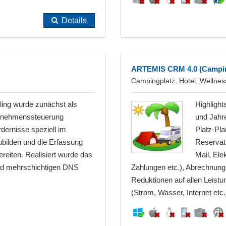
Details
ARTEMIS CRM 4.0 (Campi
Campingplatz, Hotel, Wellnes
ling wurde zunächst als
Highlight
ternehmenssteuerung
und Jahre
rdernisse speziell im
Platz-Pla
ubilden und die Erfassung
Reservat
reiten. Realisiert wurde das
Mail, Ele
 und mehrschichtigen DNS
Zahlungen etc.), Abrechnung f
Reduktionen auf allen Leist
(Strom, Wasser, Internet etc.)