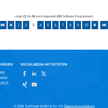
zeige
21
bis
30
(von insgesamt
220
Software-Programmen)
1
2
3
4
5
6
7
8
9
10
BUNGEN
SOCIALMEDIA AKTIVITÄTEN
ngen
rsuche
für IT-
© 2026
SoftGuide
GmbH & Co. KG
Datenschutzerklärung