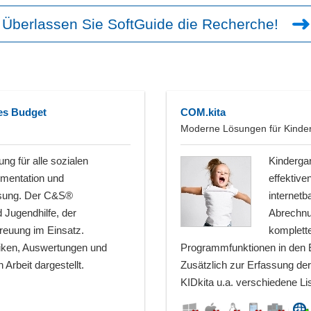
Überlassen Sie SoftGuide die Recherche!
es Budget
COM.kita
Moderne Lösungen für Kinder
g für alle sozialen
Kindergar
umentation und
effektive
ösung. Der C&S®
internet
 Jugendhilfe, der
Abrechnu
treuung im Einsatz.
komplett
tiken, Auswertungen und
Programmfunktionen in den E
Arbeit dargestellt.
Zusätzlich zur Erfassung de
KIDkita u.a. verschiedene Li