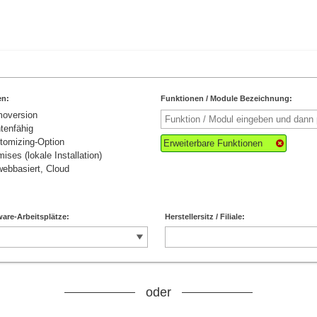
en:
Funktionen / Module Bezeichnung:
moversion
tenfähig
tomizing-Option
Erweiterbare Funktionen
ises (lokale Installation)
ebbasiert, Cloud
are-Arbeitsplätze:
Herstellersitz / Filiale:
oder