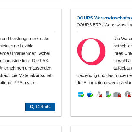
OOURS Warenwirtschaftss
OOURS ERP / Warenwirtschaft:
e und Leistungsmerkmale
Die Waren
tet eine flexible
betriebli
erende Unternehmen, wobei
Ihres Un
findustrie liegt. Die PAK
sowohl au
r Unternehmen umfassenden
aufgebaut
uf, die Materialwirtschaft,
Bedienung und das moderne D
altung, PPS u.v.m..
die Einarbeitung wenig Zeit 
Details