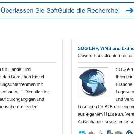
Überlassen Sie SoftGuide die Recherche!
SOG ERP, WMS und E-Sh
Clevere Handelsunternehme
n für Handel und
SOG ein S
s den Bereichen Einzel-,
Ihnen ein
stungsunternehmen mit
Branche.
enbauer, IT Dienstleister,
Lagerver
 auf durchgängigen und
und Verk
mensübergreifenden
Lösungen für B2B und ein on
aus eigenem Hause an. Vertr
Außenhandel sowie umfass