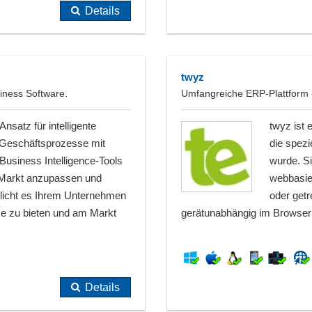
Details
twyz
iness Software.
Umfangreiche ERP-Plattform
nsatz für intelligente
twyz ist
 Geschäftsprozesse mit
die spezi
Business Intelligence-Tools
wurde. Si
m Markt anzupassen und
webbasier
licht es Ihrem Unternehmen
oder get
ce zu bieten und am Markt
gerätunabhängig im Browser 
Details