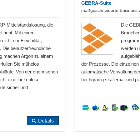
GEBRA-Suite
maßgeschneiderte Business-Ap
RP-Mittelstandslösung, die
Die GEBR
l hebt. Mit einem
Branchenl
icht nur Flexibilität,
programmi
. Die benutzerfreundliche
werden u
ung machen Argon zu einem
aufgeblä
rfüllen Sie mühelos
der Prozesse. Die einzelnen
r Abläufe. Von der chemischen
automatische Verwaltung der 
cht eine lückenlose
hochgradig skalierbar und pl
kte sicher und
Details