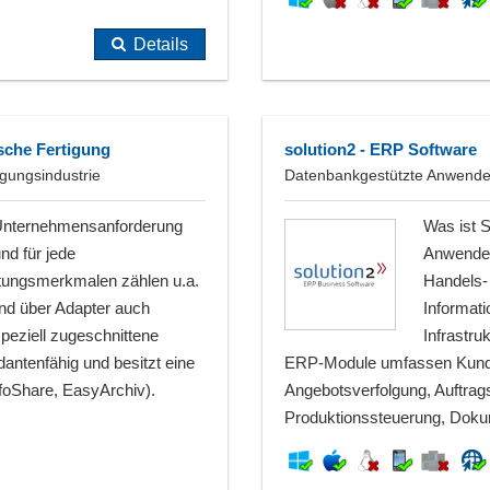
Details
ische Fertigung
solution2 - ERP Software
igungsindustrie
Datenbankgestützte Anwender
 Unternehmensanforderung
Was ist S
nd für jede
Anwenders
tungsmerkmalen zählen u.a.
Handels- 
nd über Adapter auch
Informati
peziell zugeschnittene
Infrastru
antenfähig und besitzt eine
ERP-Module umfassen Kund
nfoShare, EasyArchiv).
Angebotsverfolgung, Auftrag
Produktionssteuerung, Dokum