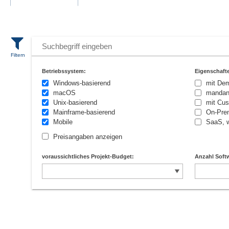
Betriebssystem:
Eigenschaft
Windows-basierend
mit De
macOS
mandan
Unix-basierend
mit Cus
Mainframe-basierend
On-Prem
Mobile
SaaS, w
Preisangaben anzeigen
voraussichtliches Projekt-Budget:
Anzahl Softw