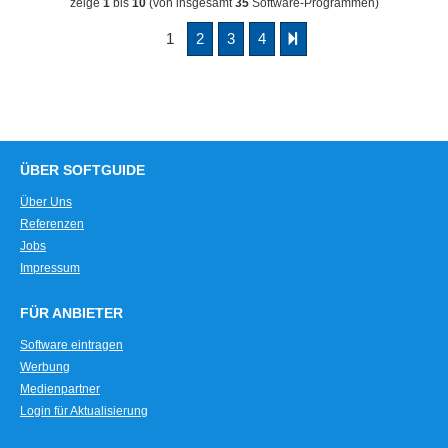
zeige
1
bis
10
(von insgesamt
35
Software-Programmen)
1
2
3
4
ÜBER SOFTGUIDE
Über Uns
Referenzen
Jobs
Impressum
FÜR ANBIETER
Software eintragen
Werbung
Medienpartner
Login für Aktualisierung