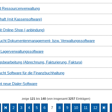
nd Ressourcenverwaltung
haft (mit Kassensoftware)
it Online-Shop (-anbindung)
 sucht Dokumentenmanagement- bzw. Verwaltungssoftware
 Lagerverwaltungssoftware
agsbearbeitung (Abrechnung, Fakturierung, Faktura)
cht Software für die Finanzbuchhaltung
t neue Dialer-Software
zeige
121
bis
140
(von insgesamt
3257
Einträgen)
2
3
4
5
6
7
8
9
10
11
12