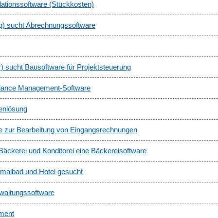
ationssoftware (Stückkosten)
g) sucht Abrechnungssoftware
 sucht Bausoftware für Projektsteuerung
pliance Management-Software
enlösung
are zur Bearbeitung von Eingangsrechnungen
Bäckerei und Konditorei eine Bäckereisoftware
rmalbad und Hotel gesucht
rwaltungssoftware
ement