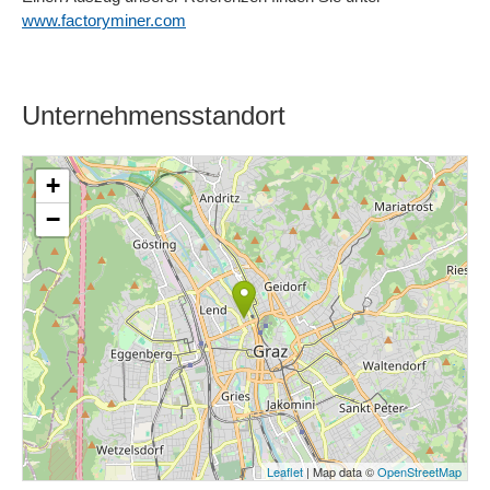
www.factoryminer.com
Unternehmensstandort
+
−
Leaflet
| Map data ©
OpenStreetMap