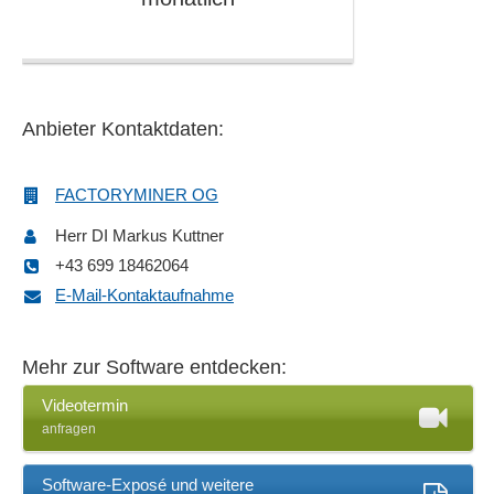
Integration der Steuerungsebene
Kennzahlen und Kennzahlensysteme
Kennzahlenreports
Leistungsanalyse
Anbieter Kontaktdaten:
Losgröße 1
Maschinen-Leistungsvergleich
Maschinen-Zustandsübersicht
FACTORYMINER OG
Mean Time To Repair, MTTR
Herr DI Markus Kuttner
Mehrbenutzerfähigkeit
+43 699 18462064
Mengenerfassung
E-Mail-Kontaktaufnahme
Messdaten, MDE
MTBF - Mean Time Between Failures
OEE Dashboard
Mehr zur Software entdecken:
Produktdaten
Videotermin
Produktionsberichte
anfragen
Produktionscontrolling
Produktionsnachverfolgung
Software-Exposé und weitere