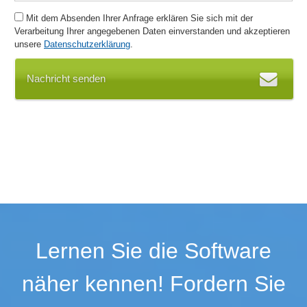
Störungen
Störungsprotokoll
Mit dem Absenden Ihrer Anfrage erklären Sie sich mit der
Verarbeitung Ihrer angegebenen Daten einverstanden und akzeptieren
Umrüstzeit
unsere
Datenschutzerklärung
.
Visualisierung Verlustursachen
Web-Service-Integration
Nachricht senden
Werksübersicht
Lernen Sie die Software
näher kennen! Fordern Sie