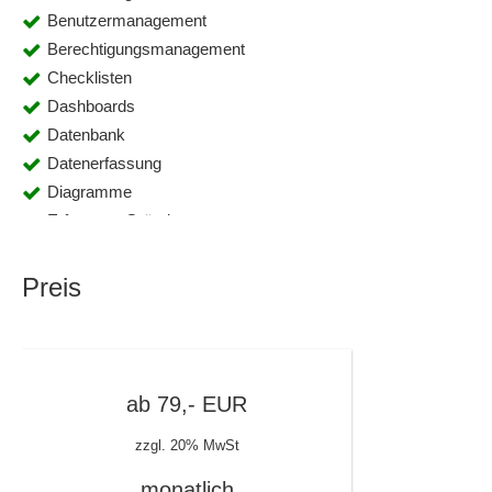
Benutzermanagement
Berechtigungsmanagement
Checklisten
Dashboards
Datenbank
Datenerfassung
Diagramme
Erfassung Gründe
ERP-Schnittstellen
Erweiterbare Funktionen
Preis
Feinplanung
Feinsteuerung
Fernwartung
Fertigungsaufträge
ab
79,-
EUR
Fertigungsauftragsverwaltung
zzgl. 20% MwSt
Fertigungsbuchungen
Grafische Visualisierungen
monatlich