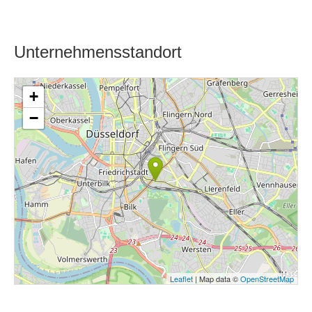
Unternehmensstandort
+
−
Leaflet
| Map data ©
OpenStreetMap