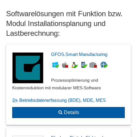
Rohrleitungsbau
Softwarelösungen mit Funktion bzw.
Rohrleitungsisometrien
Rohrleitungsplanung
Modul Installationsplanung und
Schall-Datenbank
Lastberechnung:
Schaltungsdiagramme und Schaltungspläne
Signalsequenzen
Statikberechnung
GFOS.Smart Manufacturing
Strombelastbarkeit
Stromlauf- und Stromkreisdiagramme
Triggerbedingungen
Prozessoptimierung und
Übermessungsfunktion
Kostenreduktion mit modularer MES-Software
Überschwingen
Vorsatzzeichen
Betriebsdatenerfassung (BDE), MDE, MES
Wärmeberechnung
Details
Wind- und Schneelasten