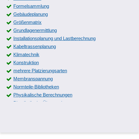
Formelsammlung
Gebäudeplanung
Größenmatrix
Grundlagenermittlung
Installationsplanung und Lastberechnung
Kabeltrassenplanung
Klimatechnik
Konstruktion
mehrere Platzierungsarten
Membranspannung
Normteile-Bibliotheken
Physikalische Berechnungen
Physikalische Überwachung
Pneumatik
Pneumatik-Schaltpläne
Problemanalyse
Relaiskarten