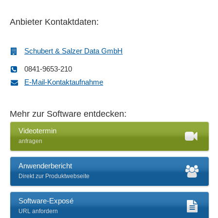
Dokumenten-Workflow
Dokumentenarchivierung
Anbieter Kontaktdaten:
E-Mail-Rechnungsversand
EAN-Etikettendruck
Schubert & Salzer Data GmbH
Etikettendruck
Fakturierung
0841-9653-210
Feedback-Prozesse
E-Mail-Kontaktaufnahme
Feinplanung
Feinsteuerung
Mehr zur Software entdecken:
Fertigungsarten
Fertigungsaufträge
Videotermin
anfragen
Fertigungsauftragsverwaltung
Fertigungsbuchungen
Anwenderbericht
Fertigungsvorschläge, Losgrößen
Direkt zur Produktwebseite
Fremdwährungen
Genehmigungsworkflow
Software-Exposé
Grafische Disposition
URL anfordern