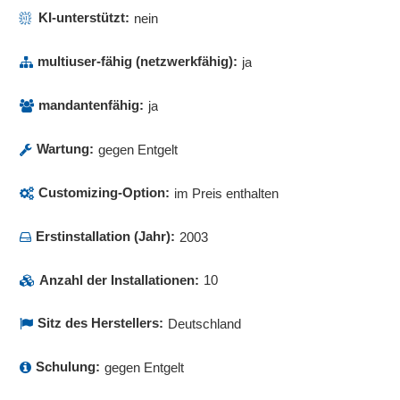
Vertriebsfunktionen
KI-unterstützt:
nein
Warenausgang
Warenbuchungen
multiuser-fähig (netzwerkfähig):
ja
Wareneingang
Warenwirtschaft
mandantenfähig:
ja
Web-Service-Integration
Werkzeugverwaltung
Wartung:
gegen Entgelt
Workflow-Management
XRechnung
Customizing-Option:
im Preis enthalten
Zeit- und Arbeitspläne
ZUGFeRD
Erstinstallation (Jahr):
2003
Anzahl der Installationen:
10
Sitz des Herstellers:
Deutschland
Schulung:
gegen Entgelt