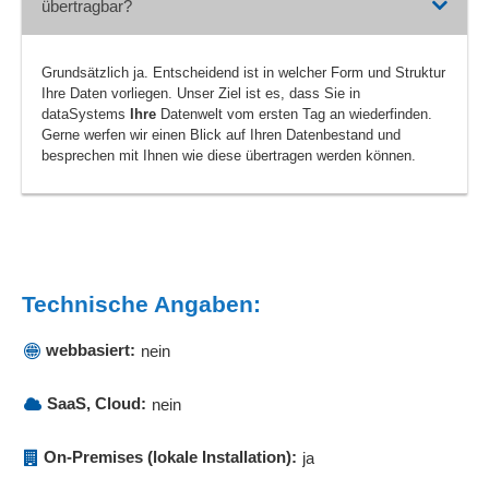
übertragbar?
Stammdatenmanagement
Statistiken
Stücklistenarchiv
Grundsätzlich ja. Entscheidend ist in welcher Form und Struktur
Ihre Daten vorliegen. Unser Ziel ist es, dass Sie in
Stücklistenartikel
dataSystems
Ihre
Datenwelt vom ersten Tag an wiederfinden.
Stücklistenauflösung
Gerne werfen wir einen Blick auf Ihren Datenbestand und
Stücklistenbearbeitung
besprechen mit Ihnen wie diese übertragen werden können.
Stücklistenmanagement
Stücklistenverarbeitung
Supply Chain Management
Umrüstzeit
Umsatzlisten
Technische Angaben:
Umsatzstatistiken
webbasiert:
Verfügbarkeitsprüfung
nein
Verlängerte Werkbank-Funktionen
SaaS, Cloud:
nein
Versandabwicklung
Versandfunktionen
On-Premises (lokale Installation):
ja
Versandkostenabrechnung