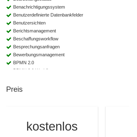
Benachrichtigungssystem
Benutzerdefinierte Datenbankfelder
Benutzersichten
Berichtsmanagement
Beschaffungsworkflow
Besprechungsanfragen
Bewerbungsmanagement
BPMN 2.0
BPMN 2.0 Workflows
BPMN-2.0-Schnittstelle
Challenges
Preis
Changemanagement
Code Generierung
Code Review
Codeanalyse
a
kostenlos
Codeausblendung
Codeausführungsumgebung