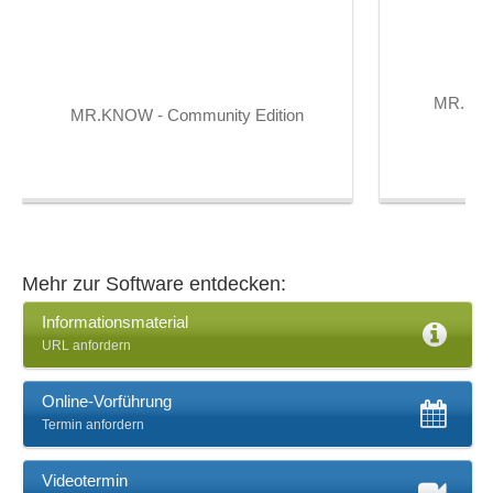
Codevervollständigung
Collaboration
Community Management
MR.KNOW
CRM
MR.KNOW - Community Edition
Customizing
Darstellung Prozesswege
Dashboards
Data Mapping
Datenanalyse
Datenbank
Mehr zur Software entdecken:
Datenbank-Schnittstellen
Informationsmaterial
Datenbankfelder
URL anfordern
Datenbanktypen
Datenflussdiagramme
Online-Vorführung
Datenhaltung
Termin anfordern
Datenmodellierung
Datenschutzmanagement
Videotermin