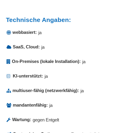
Mehrsprachigkeit
Migration von Aufgaben
Technische Angaben:
Modellierungsumgebung
Modellierungsworkflow
webbasiert:
ja
Modellressourcenanzeigen
Monitoringfunktionen
SaaS, Cloud:
ja
Musterverträge
Nachrichtensystem
On-Premises (lokale Installation):
ja
Notizen
Organisationsstruktur einbinden
KI-unterstützt:
ja
Organisieren & Ordnen
multiuser-fähig (netzwerkfähig):
Outlook-Integration
ja
Personalbeschaffung
mandantenfähig:
ja
Personaleinsatzplanung (PEP)
Planung der Roboter
Wartung:
gegen Entgelt
Plattformen
Projektmanagement