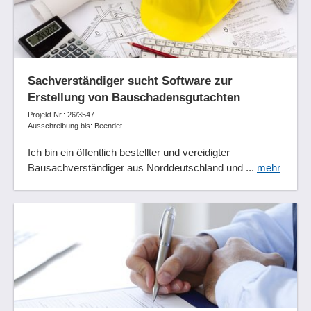
Syntaxhervorhebung
Teams
Teamwebsites
Teilnehmerkreise
Sachverständiger sucht Software zur
Teilprozessanalyse
Erstellung von Bauschadensgutachten
Teilstrukturanalysen
Projekt Nr.: 26/3547
Terminüberwachung
Ausschreibung bis: Beendet
Testmanagement
Ich bin ein öffentlich bestellter und vereidigter
Textbausteinverwaltung
Bausachverständiger aus Norddeutschland und ...
mehr
Ticketbearbeitung
Ticketsystem
Überwachung von Workflows
Unified Modeling Language (UML)
Unterstützung des Auswahlverfahrens
Urlaubsansprüche
Urlaubsmanagement
Urlaubsübersichten