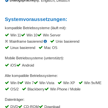
Dialogsprache(n):
Englisch, Deutsch
Prozessoptimierung
Prozessschnittstelle
Prozesssteuerung
Systemvoraussetzungen:
Prozesstemplates
Prozessüberwachung
kompatible Betriebssysteme (läuft mit):
Prozessverfolgung
Win 11
Win 10
Win Server
Prozessvisualisierung
Mainframe basierend
Unix basierend
Prüflisten
Linux basierend
Mac OS
Push-Nachrichten
Mobile Betriebssysteme (unterstützt):
Qualitätskontrolle
Qualitätsmanagement
iOS
Android
Realisierungsunterstützung
Alte kompatible Betriebssysteme:
Rechnungen
Win 8
Win 7
Win Vista
Win XP
Win 9x/ME
Rechteverwaltung
OS/2
Blackberry
Win Phone / Mobile
Regelbasierte Ausnahmebehandlung
Remote-Development
Datenträger:
Risikomanagement
DVD
CD-ROM
Download