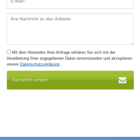
Events und Steuerungsaufgaben
Excel-Import
Exportfunktionen
Flussdiagramm / Flowchart
Formulardesigner
Fotodokumentation
Funktionsbaum
Mit dem Absenden Ihrer Anfrage erklären Sie sich mit der
Gantt-Diagramme
Verarbeitung Ihrer angegebenen Daten einverstanden und akzeptieren
unsere
Datenschutzerklärung
.
Geschäftsprozess Simulation
Geschäftsprozessmodellierung
Nachricht senden
Graphenlayout
Gutachtenmanagement
Host Implementation
Identifizierung von Prozessen
Import von Prozess-Daten
Importfunktionen
Individuelle Datenfelder
Individuelle Zusatzfelder