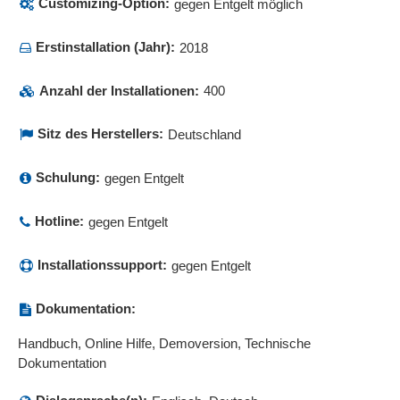
Customizing-Option:
gegen Entgelt möglich
Protokollierung
Prototyping
Erstinstallation (Jahr):
2018
Provisionen
Prozess- und QM-Portal
Anzahl der Installationen:
400
Prozess-Reporting
Prozessanalyse
Sitz des Herstellers:
Deutschland
Prozessautomatisierung
Prozessbeschreibungen
Schulung:
gegen Entgelt
Prozessdatenverfolgung
Prozessdesigner
Hotline:
gegen Entgelt
Prozessdokumentation
Installationssupport:
gegen Entgelt
Prozesshierarchien
Prozessintelligenz
Dokumentation:
Prozesskontrolle
Prozesslandkarten
Handbuch, Online Hilfe, Demoversion, Technische
Prozessmanagement
Dokumentation
Prozessmodellierung