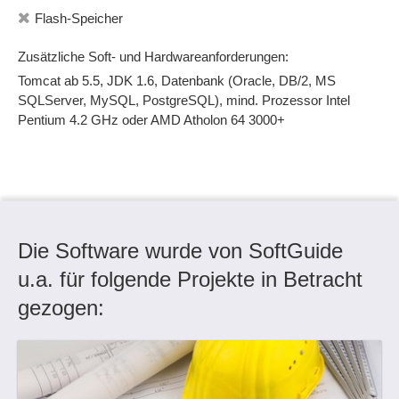
Rollenverwaltung
Flash-Speicher
Runtime-Versionen
SAP-Schnittstelle
Zusätzliche Soft- und Hardwareanforderungen:
Separate Arbeitsumgebungen
Tomcat ab 5.5, JDK 1.6, Datenbank (Oracle, DB/2, MS
Simulationswerkzeuge
SQLServer, MySQL, PostgreSQL), mind. Prozessor Intel
Skalierbarkeit
Pentium 4.2 GHz oder AMD Atholon 64 3000+
Sprachaufzeichnung
Standortmanager
Start der Roboter
Statistiken
Statusänderungen
Die Software wurde von SoftGuide
Stellenbeschreibungen
u.a. für folgende Projekte in Betracht
Strategiemanagement
Strukturänderungen
gezogen:
Strukturiertes Design (SD)
Suche
Suchstrategien
Swimlanes