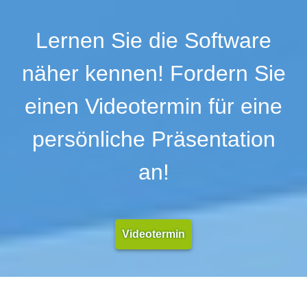
Innerbetriebliche Kommunikation
Lernen Sie die Software
Kalender- und Terminmanagement
Kalkulation
näher kennen! Fordern Sie
Kanban Board
Kategorisierung
einen Videotermin für eine
Kennzahlen und Kennzahlensysteme
KI-unterstützte Entwicklung
persönliche Präsentation
Kollaborationsmanagement
Kommentarfunktion
an!
Konnektoren und Adapter
Kontrollflussdiagramme
Logfiles
Mandantenfähig
Videotermin
Mängelmanagement
Maskendesign
Maßnahmenmanagement
Mehrbenutzerfähigkeit