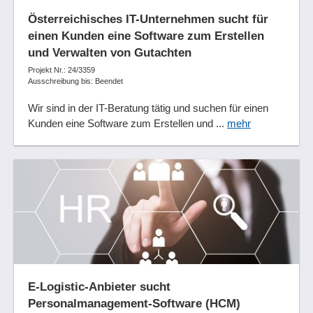
Verbesserungen
Österreichisches IT-Unternehmen sucht für
Versionierung von Prozessen
einen Kunden eine Software zum Erstellen
Versionskontrolle
und Verwalten von Gutachten
Versionsmanagement
Projekt Nr.: 24/3359
Ausschreibung bis: Beendet
Vertrags-Genehmigungs-Workflow
Vertriebsfunktionen
Wir sind in der IT-Beratung tätig und suchen für einen
Verwaltung der Roboter
Kunden eine Software zum Erstellen und ...
mehr
Visualisierung
Vorgangsobjektmodell
Vorgangsverwaltung
Vorlagenmanagement
Workflow-Designer
Workflow-Management
Workflowoptimierung
Workflowstatus
XML-Schnittstelle
E-Logistic-Anbieter sucht
Zeitgesteuerte Workflows
Personalmanagement-Software (HCM)