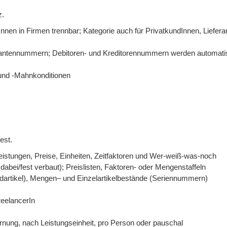
z.
en in Firmen trennbar; Kategorie auch für PrivatkundInnen, Liefera
erantennummern; Debitoren- und Kreditorennummern werden automati
 und -Mahnkonditionen
est.
tleistungen, Preise, Einheiten, Zeitfaktoren und Wer-weiß-was-noch
dabei/fest verbaut); Preislisten, Faktoren- oder Mengenstaffeln
mdartikel), Mengen– und Einzelartikelbestände (Seriennummern)
reelancerIn
rnung, nach Leistungseinheit, pro Person oder pauschal