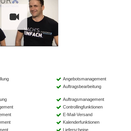
llung
Angebotsmanagement
Auftragsbearbeitung
lung
Auftragsmanagement
gement
Controllingfunktionen
ement
E-Mail-Versand
ement
Kalenderfunktionen
ment
Lieferscheine