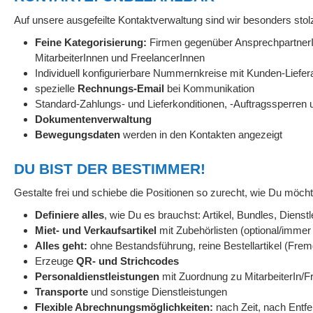
Auf unsere ausgefeilte Kontaktverwaltung sind wir besonders stol
Feine Kategorisierung:
Firmen gegenüber AnsprechpartnerInn
MitarbeiterInnen und FreelancerInnen
Individuell konfigurierbare Nummernkreise mit Kunden-Lief
spezielle
Rechnungs-Email
bei Kommunikation
Standard-Zahlungs- und Lieferkonditionen, -Auftragssperren
Dokumentenverwaltung
Bewegungsdaten
werden in den Kontakten angezeigt
DU BIST DER BESTIMMER!
Gestalte frei und schiebe die Positionen so zurecht, wie Du möcht
Definiere alles
, wie Du es brauchst: Artikel, Bundles, Diens
Miet- und Verkaufsartikel
mit Zubehörlisten (optional/immer 
Alles geht:
ohne Bestandsführung, reine Bestellartikel (Fre
Erzeuge
QR- und Strichcodes
Personaldienstleistungen
mit Zuordnung zu MitarbeiterIn/F
Transporte
und sonstige Dienstleistungen
Flexible Abrechnungsmöglichkeiten:
nach Zeit, nach Entfe