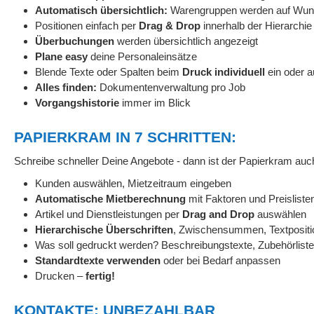
Automatisch übersichtlich:
Warengruppen werden auf Wuns
Positionen einfach per
Drag & Drop
innerhalb der Hierarchie
Überbuchungen
werden übersichtlich angezeigt
Plane easy
deine Personaleinsätze
Blende Texte oder Spalten beim
Druck individuell
ein oder a
Alles finden:
Dokumentenverwaltung pro Job
Vorgangshistorie
immer im Blick
PAPIERKRAM IN 7 SCHRITTEN:
Schreibe schneller Deine Angebote - dann ist der Papierkram auch 
Kunden auswählen, Mietzeitraum eingeben
Automatische Mietberechnung
mit Faktoren und Preislisten
Artikel und Dienstleistungen per
Drag and Drop
auswählen
Hierarchische Überschriften
, Zwischensummen, Textpositi
Was soll gedruckt werden? Beschreibungstexte, Zubehörlisten
Standardtexte verwenden
oder bei Bedarf anpassen
Drucken –
fertig!
KONTAKTE: UNBEZAHLBAR