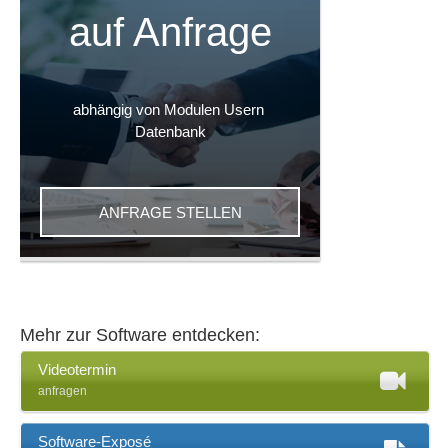
Krankenkassen-Beitragssatzdatei
auf Anfrage
Löhne und Gehälter
Lohnscheinerstellung
Lohnsteuerjahresausgleich
Pausenzeiten erfassen
abhängig von Modulen Usern 
Datenbank
Reise- u. Streckenplanung
Reise- und Fahrtvorlagen
Reiseantragswesen
Reisekosten
ANFRAGE STELLEN
Reisekostenabrechnung
Reisekostenerfassung
Reisekostenpauschalen
Reisekostensätze
Mehr zur Software entdecken:
Reisekostenvorschuss
Sozialversicherungsmeldungen
Videotermin
anfragen
Spesen
Stundenlohnerfassung
Software-Exposé
Stundensatzverwaltung