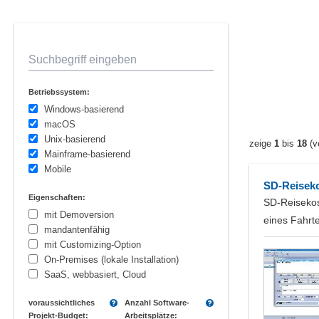
Suchbegriff eingeben
Betriebssystem:
Windows-basierend
macOS
Unix-basierend
zeige
1
bis
18
(v
Mainframe-basierend
Mobile
SD-Reiseko
Eigenschaften:
SD-Reisekos
mit Demoversion
eines Fahrt
mandantenfähig
mit Customizing-Option
On-Premises (lokale Installation)
SaaS, webbasiert, Cloud
voraussichtliches
Anzahl Software-
Projekt-Budget:
Arbeitsplätze: