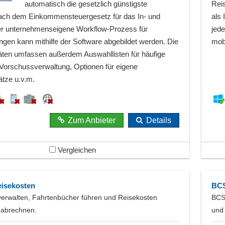
automatisch die gesetzlich günstigste
Reis
ach dem Einkommensteuergesetz für das In- und
als 
er unternehmenseigene Workflow-Prozess für
jede
en kann mithilfe der Software abgebildet werden. Die
mob
täten umfassen außerdem Auswahllisten für häufige
 Vorschussverwaltung, Optionen für eigene
ätze u.v.m.
Zum Anbieter
Details
Vergleichen
isekosten
BCS
erwalten, Fahrtenbücher führen und Reisekosten
BCS
 abrechnen.
und 