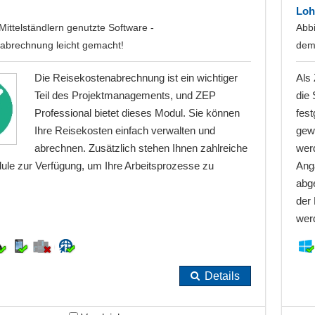
Loh
ittelständlern genutzte Software -
Abb
abrechnung leicht gemacht!
dem
Die Reisekostenabrechnung ist ein wichtiger
Als
Teil des Projektmanagements, und ZEP
die
Professional bietet dieses Modul. Sie können
fes
Ihre Reisekosten einfach verwalten und
gew
abrechnen. Zusätzlich stehen Ihnen zahlreiche
wer
ule zur Verfügung, um Ihre Arbeitsprozesse zu
Anga
abg
der 
wer
Details