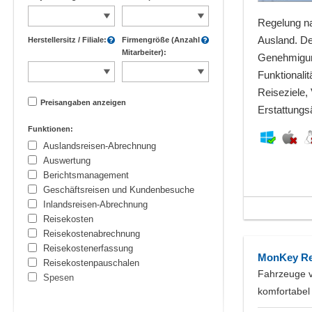
Regelung n
Ausland. D
Herstellersitz / Filiale:
Firmengröße (Anzahl
Mitarbeiter):
Genehmigung
Funktionali
Reiseziele,
Preisangaben anzeigen
Erstattungs
Funktionen:
Auslandsreisen-Abrechnung
Auswertung
Berichtsmanagement
Geschäftsreisen und Kundenbesuche
Inlandsreisen-Abrechnung
Reisekosten
Reisekostenabrechnung
Reisekostenerfassung
MonKey Re
Reisekostenpauschalen
Fahrzeuge v
Spesen
komfortabel