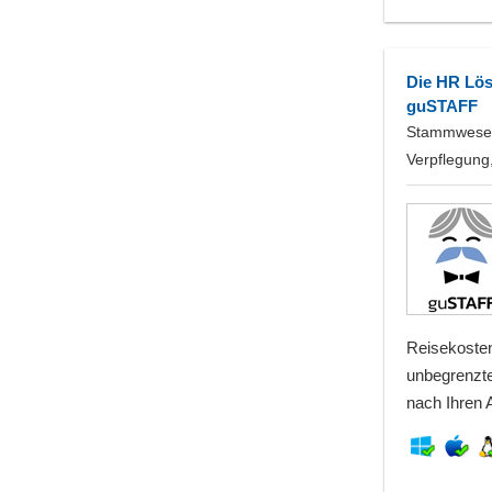
Die HR Lös
guSTAFF
Stammwesen,
Verpflegung
Reisekosten
unbegrenzte
nach Ihren 