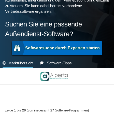
Außendienst, Innendienst und dem Vertriebscontrolling effizient
zu steuern. Sie kann dabei bereits vorhandene
Vertriebssoftware
ergänzen.
Suchen Sie eine passende
Außendienst-Software?
Softwaresuche durch Experten starten
Marktübersicht
Software-Tipps
zeige
1
bis
20
(von insgesamt
27
Software-Programmen)