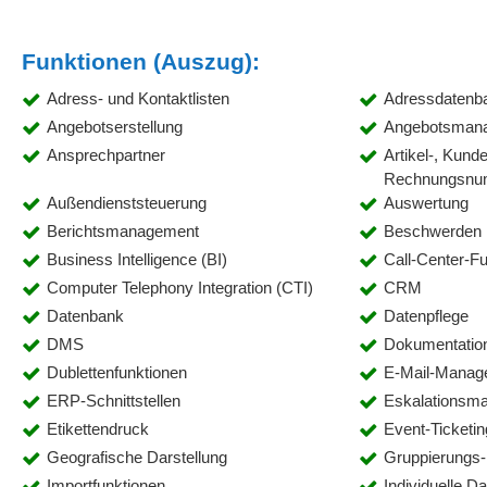
Funktionen (Auszug):
Adress- und Kontaktlisten
Adressdatenb
Angebotserstellung
Angebotsman
Ansprechpartner
Artikel-, Kund
Rechnungsnu
Außendienststeuerung
Auswertung
Berichtsmanagement
Beschwerden
Business Intelligence (BI)
Call-Center-F
Computer Telephony Integration (CTI)
CRM
Datenbank
Datenpflege
DMS
Dokumentatio
Dublettenfunktionen
E-Mail-Manag
ERP-Schnittstellen
Eskalationsm
Etikettendruck
Event-Ticketin
Geografische Darstellung
Gruppierungs- 
Importfunktionen
Individuelle Da