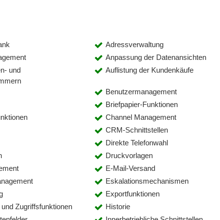
ank
Adressverwaltung
agement
Anpassung der Datenansichten
en- und
Auflistung der Kundenkäufe
mmern
Benutzermanagement
Briefpapier-Funktionen
unktionen
Channel Management
CRM-Schnittstellen
Direkte Telefonwahl
n
Druckvorlagen
ement
E-Mail-Versand
anagement
Eskalationsmechanismen
g
Exportfunktionen
und Zugriffsfunktionen
Historie
tenfelder
Innerbetriebliche Schnittstellen