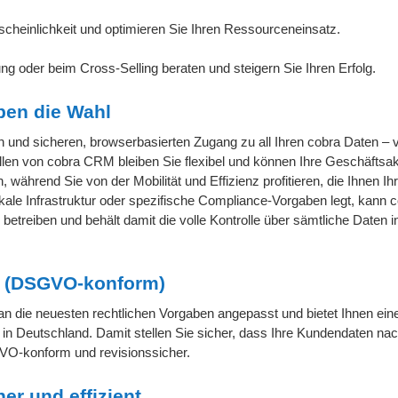
cheinlichkeit und optimieren Sie Ihren Ressourceneinsatz.
 oder beim Cross-Selling beraten und steigern Sie Ihren Erfolg.
ben die Wahl
n und sicheren, browserbasierten Zugang zu all Ihren cobra Daten –
len von cobra CRM bleiben Sie flexibel und können Ihre Geschäftsakt
hrend Sie von der Mobilität und Effizienz profitieren, die Ihnen Ih
kale Infrastruktur oder spezifische Compliance-Vorgaben legt, kann
etreiben und behält damit die volle Kontrolle über sämtliche Daten i
ur (DSGVO-konform)
 an die neuesten rechtlichen Vorgaben angepasst und bietet Ihnen ein
 in Deutschland. Damit stellen Sie sicher, dass Ihre Kundendaten na
VO-konform und revisionssicher.
er und effizient