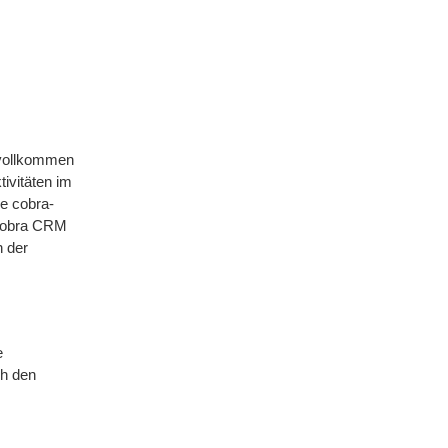
 vollkommen
ivitäten im
re cobra-
 cobra CRM
n der
e
ch den