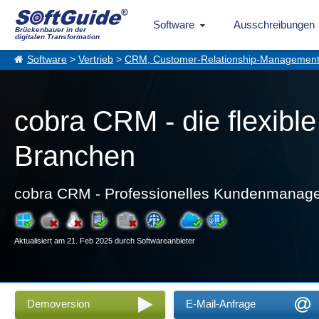
Software
Ausschreibungen
Brückenbauer in der
digitalen Transformation
Software
>
Vertrieb
>
CRM, Customer-Relationship-Managemen
cobra CRM - die flexibl
Branchen
cobra CRM - Professionelles Kundenmana
Aktualisiert am 21. Feb 2025 durch Softwareanbieter
Demoversion
E-Mail-Anfrage