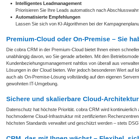
Intelligentes Leadmanagement
Priorisieren Sie Ihre Leads automatisch nach Abschlusswahrs
Automatisierte Empfehlungen
Lassen Sie sich von KI-Algorithmen bei der Kampagnenplanung
Premium-Cloud oder On-Premise – Sie ha
Die cobra CRM in der Premium-Cloud bietet Ihnen einen schnelle
unabhängig davon, wo Sie gerade arbeiten. Mit den Betriebsmodel
Kundenbeziehungsmanagement nahtlos von überall aus verwalten, wä
Lösungen in der Cloud bieten. Wer jedoch besonderen Wert auf lo
auch als On-Premise-Lösung vollständig auf den eigenen Servern b
gewohnten IT-Umgebung.
Sichere und skalierbare Cloud-Architekt
Datenschutz hat höchste Priorität. cobra CRM wird kontinuierlich
hochmoderne Cloud-Infrastruktur mit zertifizierten Rechenzentren
höchsten Standards verwaltet und geschützt werden – stets DSG
CRM, das mit Ihnen wächst – Flexibel, sich