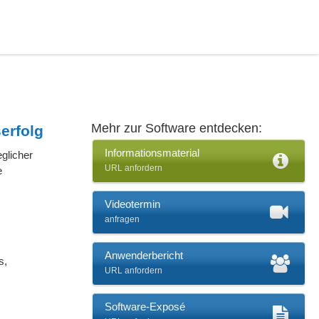
Mehr zur Software entdecken:
erfolg
Informationsmaterial
glicher
URL anfordern
e
Videotermin
anfragen
Anwenderbericht
s,
URL anfordern
Software-Exposé