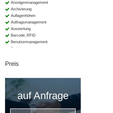
Anzeigenmanagement
Archivierung
Auflagenhöhen
Auftragsmanagement
Auswertung
Barcode, RFID
Benutzermanagement
Berichtsmanagement
Bestellformular
CRM
Preis
Dashboards
Datenimport
DATEV-Schnittstellen
Direkte Telefonwahl
auf Anfrage
DMS
Dublettenfunktionen
E-Mail freischalten