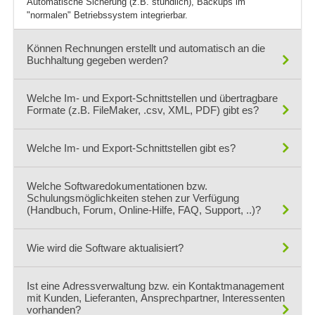
Automatische Sicherung (z.B. stündlich), Backups im
"normalen" Betriebssystem integrierbar.
Können Rechnungen erstellt und automatisch an die
Buchhaltung gegeben werden?
Ja, eigene Einnahmen- Überschussberechnung und/oder Export
Welche Im- und Export-Schnittstellen und übertragbare
an Buchhaltung.
Formate (z.B. FileMaker, .csv, XML, PDF) gibt es?
Welche Im- und Export-Schnittstellen gibt es?
alle (csv, Excel, dBase, XML, DATEV, Export als Excel, PDF
etc.)
Welche Softwaredokumentationen bzw.
Excel, csv, Tab-getrennt, DATEV, ONIX, ...
Schulungsmöglichkeiten stehen zur Verfügung
(Handbuch, Forum, Online-Hilfe, FAQ, Support, ..)?
Wie wird die Software aktualisiert?
Handbuch, Online-Hilfe, Wiki, Ticketsystem
Ist eine Adressverwaltung bzw. ein Kontaktmanagement
Updates per Servicevertrag über uns.
mit Kunden, Lieferanten, Ansprechpartner, Interessenten
vorhanden?