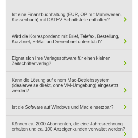
Ja, immer (in allen Versionen)
Ist eine Finanzbuchhaltung (EÜR, OP mit Mahnwesen,
Kassenbuch) mit DATEV-Schnittstelle enthalten?
Ja, immer (in allen Versionen)
Wird die Korrespondenz mit Brief, Telefax, Bestellung,
Kurzbrief, E-Mail und Serienbrief unterstützt?
Ja, immer (in allen Versionen)
Eignet sich Ihre Verlagssoftware für einen kleinen
Zeitschriftenverlag?
Ja, 1 - 150 User
Kann die Lösung auf einem Mac-Betriebssystem
(idealerweise direkt, ohne VM-Umgebung) eingesetzt
werden?
Ja.
Ist die Software auf Windows und Mac einsetzbar?
Ja.
Können ca. 2000 Abonnenten, die eine Jahresrechnung
erhalten und ca. 100 Anzeigenkunden verwaltet werden?