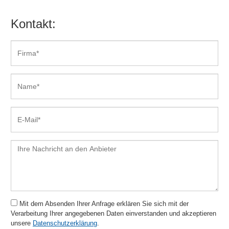
Kündigungen
Kontakt:
Lieferadressen
Lieferantenbestellungen
Lieferantenmanagement
Lieferscheine
Mahnwesen
Mandantenfähig
Marketingtools
Mehrsprachigkeit
Offene Posten Verwaltung
Online-Abofunktionen
Preisgruppen
Projektmanagement
Projektplanung
Projektvorlagen
Mit dem Absenden Ihrer Anfrage erklären Sie sich mit der
Projektzeiterfassung
Verarbeitung Ihrer angegebenen Daten einverstanden und akzeptieren
unsere
Datenschutzerklärung
.
Provisionen