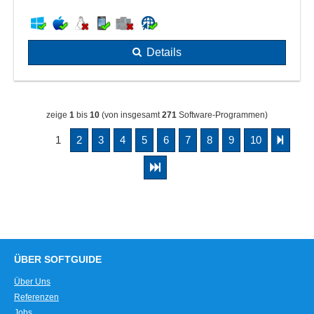
Details
zeige
1
bis
10
(von insgesamt
271
Software-Programmen)
1
2
3
4
5
6
7
8
9
10
ÜBER SOFTGUIDE
Über Uns
Referenzen
Jobs