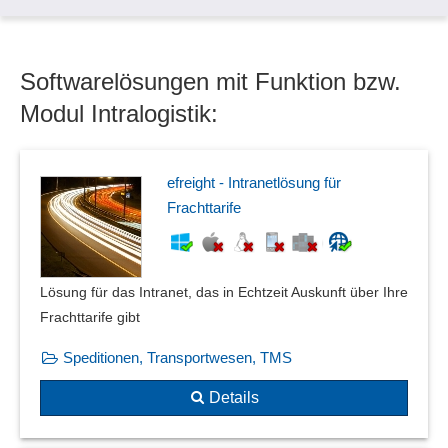
VIN-Abfrage
Wägedatenverwaltung
Softwarelösungen mit Funktion bzw.
Yard Management
Modul Intralogistik:
efreight - Intranetlösung für
Frachttarife
Lösung für das Intranet, das in Echtzeit Auskunft über Ihre
Frachttarife gibt
Speditionen, Transportwesen, TMS
Details