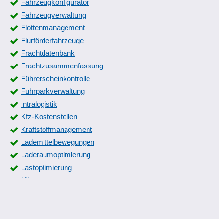
Fahrzeugkonfigurator
Fahrzeugverwaltung
Flottenmanagement
Flurförderfahrzeuge
Frachtdatenbank
Frachtzusammenfassung
Führerscheinkontrolle
Fuhrparkverwaltung
Intralogistik
Kfz-Kostenstellen
Kraftstoffmanagement
Lademittelbewegungen
Laderaumoptimierung
Lastoptimierung
Mietvertragsmanagement
Reifeneinlagerung
Standortverfolgung
Stellplatzverwaltung