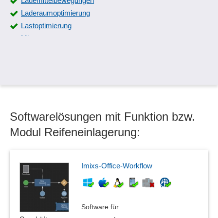
Lademittelbewegungen
Laderaumoptimierung
Lastoptimierung
Mietvertragsmanagement
Reifeneinlagerung
Standortverfolgung
Stellplatzverwaltung
VIN-Abfrage
Wägedatenverwaltung
Softwarelösungen mit Funktion bzw.
Yard Management
Modul Reifeneinlagerung:
Imixs-Office-Workflow
Software für