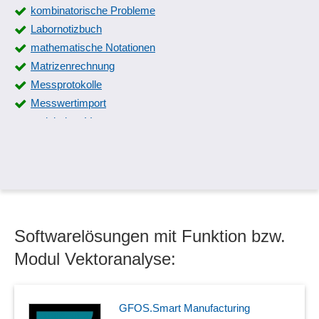
kombinatorische Probleme
Labornotizbuch
mathematische Notationen
Matrizenrechnung
Messprotokolle
Messwertimport
molekulare Vermessung
Molmassenberechnung
Monte-Carlo-Simulation
Nomenklaturen
numerischer Rechenverfahren
physikalische Notationen
Softwarelösungen mit Funktion bzw.
Proteine
Prozessfähigkeitsindizes
Modul Vektoranalyse:
Rohrleitungsberechnung
Schnittstellen-Messmaschinen
Skalierung nach Kruskal
GFOS.Smart Manufacturing