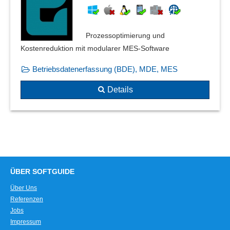
Sondermessungen
Stereochemische und elektronische Berechnungen
Stöchiometrie
Prozessoptimierung und
Struktur- und Molekülketten
Kostenreduktion mit modularer MES-Software
Struktur-Ableitung
Betriebsdatenerfassung (BDE), MDE, MES
Strukturbereinigung
Teilaufgaben
Details
Vektoranalyse
ÜBER SOFTGUIDE
Über Uns
Referenzen
Jobs
Impressum