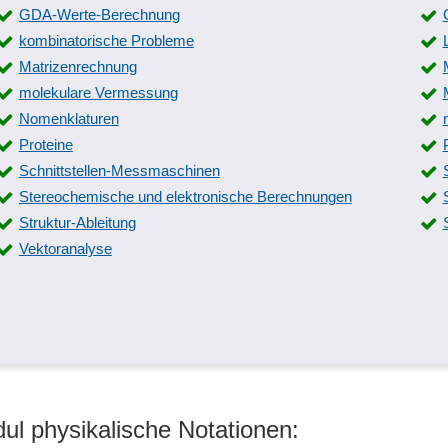
Schaltplanerstellung
GDA-Werte-Berechnung
Schnittfunktionen
kombinatorische Probleme
Schwingungsformen
Matrizenrechnung
Simulation
molekulare Vermessung
Static/Steady State Berechnungen
Nomenklaturen
Strombelastbarkeit
Proteine
Teilabbau
Schnittstellen-Messmaschinen
Temperaturlasten
Stereochemische und elektronische Berechnungen
Triggerbedingungen
Struktur-Ableitung
Verformungsberechnungen und
Vektoranalyse
Schwingungsberechnungen
Vervielfältigungsassistent
VOB DIN 18379
Wärmeübertragung
Zeitverlaufsberechnungen
ul physikalische Notationen: