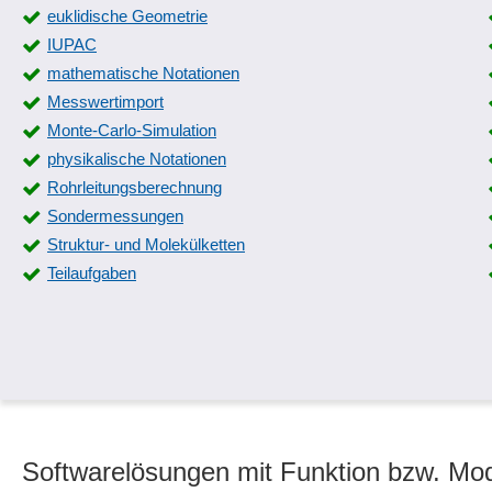
Schalenaufdicker
euklidische Geometrie
Schnitterstellung
IUPAC
Schweißspalten
mathematische Notationen
Signalsequenzen
Messwertimport
Stabilitätsversagen
Monte-Carlo-Simulation
Strom-, Spannungs- und Widerstandsmessung
physikalische Notationen
Stützensenkung
Rohrleitungsberechnung
Teilstränge
Sondermessungen
Trassen-Model Funktionen
Struktur- und Molekülketten
Validierung
Teilaufgaben
Verlegeplan
Viewing-Kopie
Vorsatzzeichen
Wirkungsbereicherstellung
Softwarelösungen mit Funktion bzw. Mod