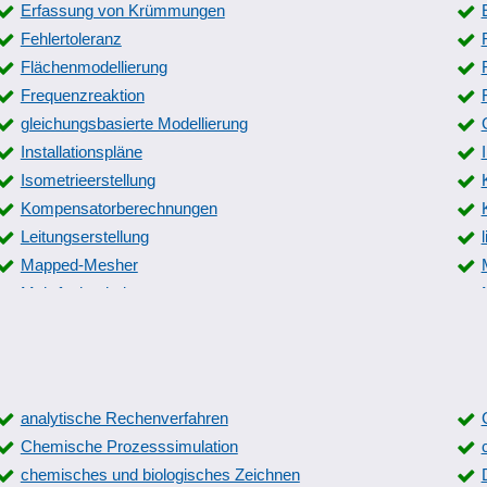
Erfassung von Krümmungen
Fehlertoleranz
Flächenmodellierung
Frequenzreaktion
gleichungsbasierte Modellierung
Installationspläne
Isometrieerstellung
Kompensatorberechnungen
Leitungserstellung
Mapped-Mesher
Mehrfachschnitte
Multilayer
PDM-Schnittstellen
Physikalische Überwachung
Pneumatik-Schaltpläne
analytische Rechenverfahren
Punkt-Bewegungen
Chemische Prozesssimulation
Rohrklassen
chemisches und biologisches Zeichnen