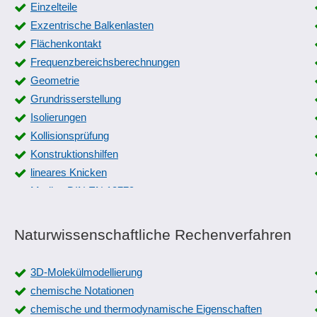
Einzelteile
Exzentrische Balkenlasten
Flächenkontakt
Frequenzbereichsberechnungen
Geometrie
Grundrisserstellung
Isolierungen
Kollisionsprüfung
Konstruktionshilfen
lineares Knicken
Medien DIN EN 13779
Messung der Partikelanzahl
PCB- und Leiterplatten-Design
Naturwissenschaftliche Rechenverfahren
physikalische Notationen
Plot-Aufträge
3D-Molekülmodellierung
Punkt-, Linien-und Flächenlasten
chemische Notationen
Relaiskarten
chemische und thermodynamische Eigenschaften