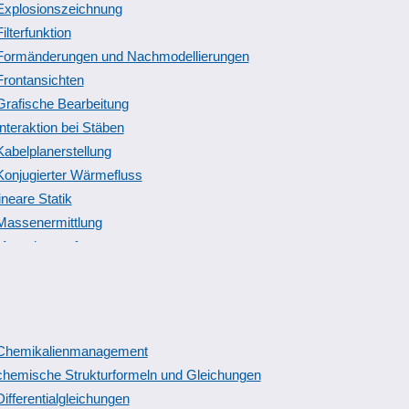
Explosionszeichnung
Filterfunktion
Formänderungen und Nachmodellierungen
Frontansichten
Grafische Bearbeitung
Interaktion bei Stäben
Kabelplanerstellung
Konjugierter Wärmefluss
lineare Statik
Massenermittlung
Messdatenerfassung
Normen, Kataloge und Rohrklassen
Physikalische Berechnungen
Planungsvarianten und Perspektiven
Positionieren der Zeichnung
Chemikalienmanagement
Reduzierungen
chemische Strukturformeln und Gleichungen
Rohrlängen
Differentialgleichungen