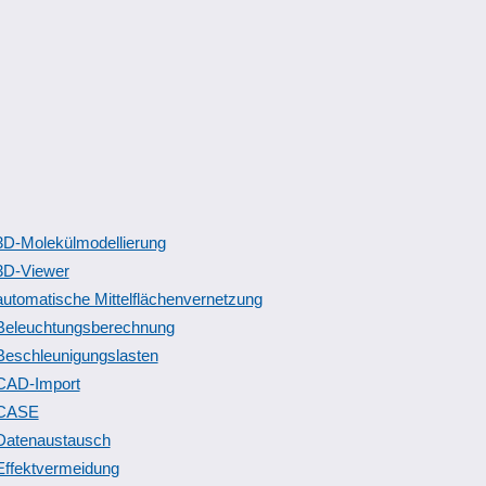
3D-Molekülmodellierung
3D-Viewer
automatische Mittelflächenvernetzung
Beleuchtungsberechnung
Beschleunigungslasten
CAD-Import
CASE
Datenaustausch
Effektvermeidung