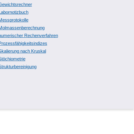
Schaltschrank- und Maschinenansichten
Gewichtsrechner
Schraubverbindungen
Labornotizbuch
Schwingungsmessung
Messprotokolle
Sprinklerplanung
Molmassenberechnung
statische Ermüdung
numerischer Rechenverfahren
Stromkreise und Systeme
Prozessfähigkeitsindizes
Teilaufbau
Skalierung nach Kruskal
Tetraederverfeinerer
Stöchiometrie
Überschwingen
Strukturbereinigung
Verformungsplotts
Viewer für Fremddaten
Volumenmodellierung
Wiederverwendung von Konstruktionen
Zonenverwaltung