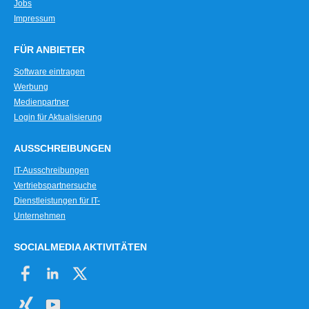
Jobs
Isometrieerstellung
Impressum
Kabelplanerstellung
Kollisionsprüfung
FÜR ANBIETER
Kompensatorberechnungen
Software eintragen
Konjugierter Wärmefluss
Werbung
Konstruktionshilfen
Medienpartner
Login für Aktualisierung
Leitungserstellung
lineare Statik
AUSSCHREIBUNGEN
lineares Knicken
IT-Ausschreibungen
Mapped-Mesher
Vertriebspartnersuche
Massenermittlung
Dienstleistungen für IT-
Medien DIN EN 13779
Unternehmen
Mehrfachschnitte
Messdatenerfassung
SOCIALMEDIA AKTIVITÄTEN
Messung der Partikelanzahl
Multilayer
Normen, Kataloge und Rohrklassen