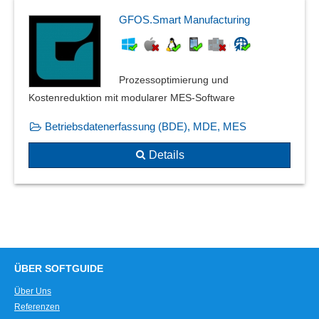
Explosionszeichnung
GFOS.Smart Manufacturing
Exzentrische Balkenlasten
Fehlertoleranz
Filterfunktion
Prozessoptimierung und
Flächenkontakt
Kostenreduktion mit modularer MES-Software
Flächenmodellierung
Betriebsdatenerfassung (BDE), MDE, MES
Formänderungen und Nachmodellierungen
Frequenzbereichsberechnungen
Details
Frequenzreaktion
Frontansichten
Geometrie
gleichungsbasierte Modellierung
Grafische Bearbeitung
Grundrisserstellung
ÜBER SOFTGUIDE
Installationspläne
Über Uns
Interaktion bei Stäben
Referenzen
Isolierungen