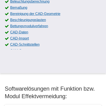
Beleuchtungsberechnung
Bemaßung
Bereinigung der CAD-Geometrie
Beschleunigungslasten
Bettungsmodulverfahren
CAD-Daten
CAD-Import
CAD-Schnittstellen
CAM System
CASE
CASE mit UML
Dachschrägen, Türen und Fenster
Datenaustausch
DIN 66025 / ISO 6983
Softwarelösungen mit Funktion bzw.
Dynamic bzw. Transient Response
Effektvermeidung
Modul Effektvermeidung:
Einzelteile
Erfassung von Krümmungen