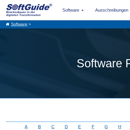
Software
Ausschreibungen
Brückenbauer in der
digitalen Transformation
Software
>
Software 
A
B
C
D
E
F
G
H