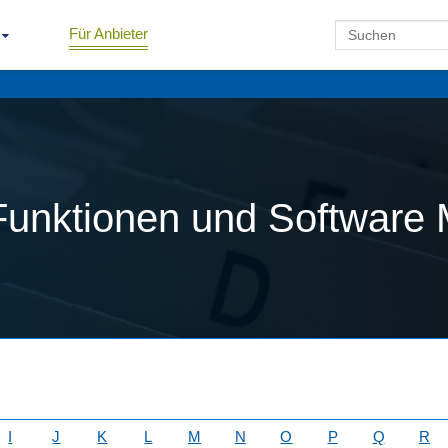
Für Anbieter
Funktionen und Software 
I
J
K
L
M
N
O
P
Q
R