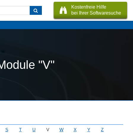
Kostenfreie Hilfe
bei Ihrer Softwaresuche
Module "V"
S
T
U
V
W
X
Y
Z