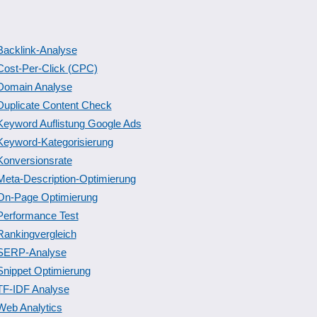
Backlink-Analyse
Cost-Per-Click (CPC)
Domain Analyse
Duplicate Content Check
Keyword Auflistung Google Ads
Keyword-Kategorisierung
Konversionsrate
Meta-Description-Optimierung
On-Page Optimierung
Performance Test
Rankingvergleich
SERP-Analyse
Snippet Optimierung
TF-IDF Analyse
Web Analytics