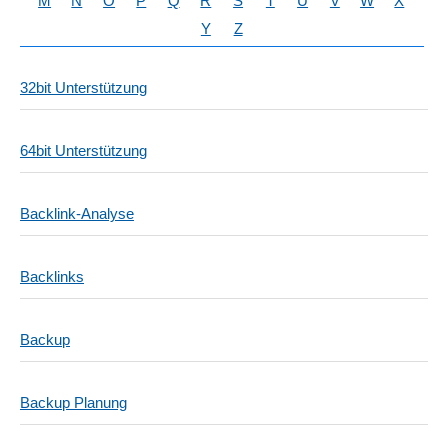
M
N
O
P
Q
R
S
T
U
V
W
X
Y
Z
32bit Unterstützung
64bit Unterstützung
Backlink-Analyse
Backlinks
Backup
Backup Planung