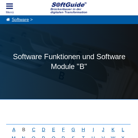
Brückenbauer in der
digitalen Transformation
Software
>
Software Funktionen und Software
Module "B"
A
B
C
D
E
F
G
H
I
J
K
L