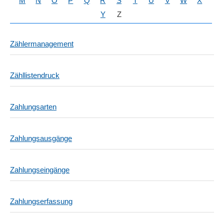
M
N
O
P
Q
R
S
T
U
V
W
X
Y
Z
Zählermanagement
Zähllistendruck
Zahlungsarten
Zahlungsausgänge
Zahlungseingänge
Zahlungserfassung