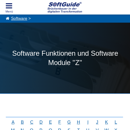
Brückenbauer in der
digitalen Transformation
Software
>
Software Funktionen und Software
Module "Z"
A
B
C
D
E
F
G
H
I
J
K
L