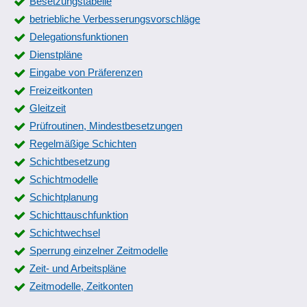
Besetzungstabelle
Servicereservierungen
betriebliche Verbesserungsvorschläge
Sollterminierung
Delegationsfunktionen
Terminbezogene Preisänderungen
Dienstpläne
Terminkalender
Eingabe von Präferenzen
Terminplanung
Freizeitkonten
Terminübersicht
Gleitzeit
Terminüberwachung
Prüfroutinen, Mindestbesetzungen
Terminzetteldruck
Regelmäßige Schichten
Unterweisungstermine
Schichtbesetzung
Veranstaltungskalender
Schichtmodelle
Verschiebeoperationen
Schichtplanung
Vorgangshistorie
Schichttauschfunktion
Vorstellungsgespräche
Schichtwechsel
Wiedervorlage von Belegen
Sperrung einzelner Zeitmodelle
Wiedervorlagen
Zeit- und Arbeitspläne
Zeit- und Arbeitspläne
Zeitmodelle, Zeitkonten
Zeitsteuerungsoptionen