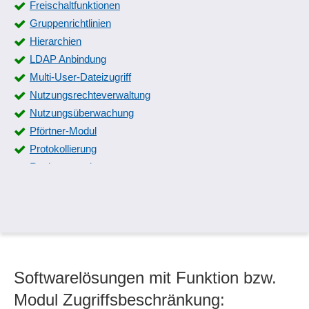
Freischaltfunktionen
Gruppenrichtlinien
Hierarchien
LDAP Anbindung
Multi-User-Dateizugriff
Nutzungsrechteverwaltung
Nutzungsüberwachung
Pförtner-Modul
Protokollierung
Rechteverwaltung
Reparatur der DVAdmin
Rollenverwaltung
Serverwechsel mit Übernahme von Verzeichnisrechten
Sicherheitsfunktionen
Türfreigabe
Softwarelösungen mit Funktion bzw.
User Provisioning
Web-Server Zugriffsprotokollierung
Modul Zugriffsbeschränkung: