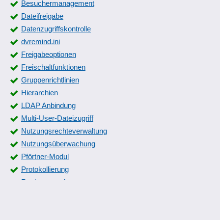
Besuchermanagement
Dateifreigabe
Datenzugriffskontrolle
dvremind.ini
Freigabeoptionen
Freischaltfunktionen
Gruppenrichtlinien
Hierarchien
LDAP Anbindung
Multi-User-Dateizugriff
Nutzungsrechteverwaltung
Nutzungsüberwachung
Pförtner-Modul
Protokollierung
Rechteverwaltung
Reparatur der DVAdmin
Rollenverwaltung