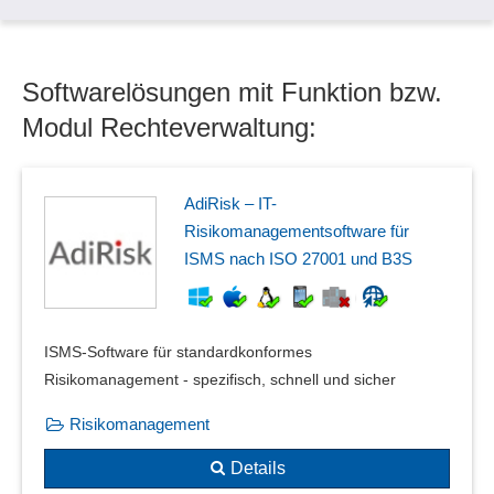
Serverwechsel mit Übernahme von Verzeichnisrechten
Sicherheitsfunktionen
Türfreigabe
Softwarelösungen mit Funktion bzw.
User Provisioning
Web-Server Zugriffsprotokollierung
Modul Rechteverwaltung:
Zugriffsbeschränkung
Zugriffskontrollen
Zugriffsmanagement
AdiRisk – IT-
Risikomanagementsoftware für
ISMS nach ISO 27001 und B3S
ISMS-Software für standardkonformes
Risikomanagement - spezifisch, schnell und sicher
Risikomanagement
Details