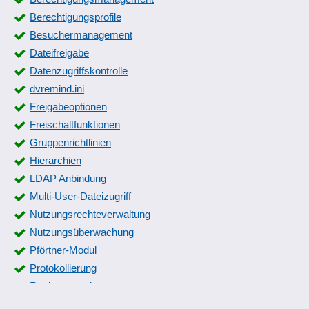
Berechtigungsprofile
Besuchermanagement
Dateifreigabe
Datenzugriffskontrolle
dvremind.ini
Freigabeoptionen
Freischaltfunktionen
Gruppenrichtlinien
Hierarchien
LDAP Anbindung
Multi-User-Dateizugriff
Nutzungsrechteverwaltung
Nutzungsüberwachung
Pförtner-Modul
Protokollierung
Rechteverwaltung
Reparatur der DVAdmin