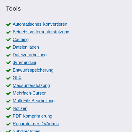
Rollenverwaltung
Tools
Serverwechsel mit Übernahme von Verzeichnisrechten
Sicherheitsfunktionen
Automatisches Konvertieren
Türfreigabe
Betriebssystemunterstützung
User Provisioning
Caching
Web-Server Zugriffsprotokollierung
Dateien laden
Zugriffsbeschränkung
Dateiverarbeitung
Zugriffskontrollen
dvremind.ini
Zugriffsmanagement
Entwurfsspeicherung
GLX
Mausunterstützung
Mehrfach-Cursor
Multi-File-Bearbeitung
Notizen
PDF Komprimierung
Reparatur der DVAdmin
Subdirectories