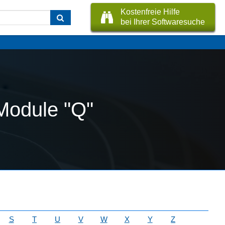
Kostenfreie Hilfe
bei Ihrer Softwaresuche
Module "Q"
S
T
U
V
W
X
Y
Z