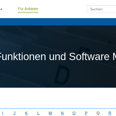
Für Anbieter
Funktionen und Software 
I
J
K
L
M
N
O
P
Q
R