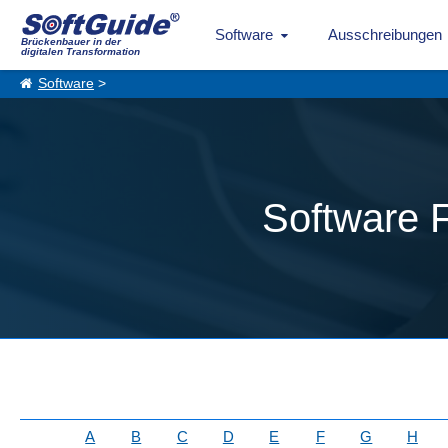
Software
Ausschreibungen
Brückenbauer in der
digitalen Transformation
Software
>
Software 
A
B
C
D
E
F
G
H