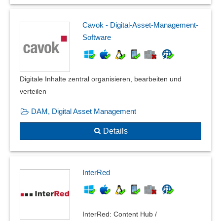
Parallele Koordinaten
Piktogramme
Cavok - Digital-Asset-Management-
PST Dateien
Software
Rasterbearbeitung
Rendering
Rote-Augen Effekt-Korrektur
Digitale Inhalte zentral organisieren, bearbeiten und
Selektive Farbe
verteilen
Selektives Scharfzeichnen
DAM, Digital Asset Management
Symbolbibliotheken
Thumbnails
Details
Uploadfunktion
Vektor-Zeichenfunktionen
Vektorisierung
InterRed
Visualisierungswerkzeuge
Vorschaufunktion
Zeichenwerkzeuge
InterRed: Content Hub /