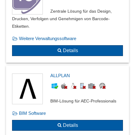
Grafikformate
Grafische Bearbeitung
Zentrale Lösung für das Design,
Grafische Darstellungsformen
Drucken, Verfolgen und Genehmigen von Barcode-
Grafische Visualisierungen
Etiketten.
Graphenlayout
Weitere Verwaltungssoftware
Größenbearbeitung
GS1 Datamatrix Norm
Details
HDRI-Support
ICC-Farbmanagement
IDML
ALLPLAN
Konvertierung von Bildern
Linsenkorrektur
Norm ECC-200
BIM-Lösung für AEC-Professionals
Objektivkorrektur
OpenCL
BIM Software
OpenGL-Unterstützung
Details
Optimierung von Bildern
PANTONE®-Farben