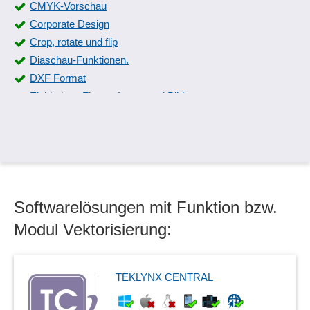
CMYK-Vorschau
Corporate Design
Crop, rotate und flip
Diaschau-Funktionen.
DXF Format
Einbindung Firmen-Logos und Bilder
Express-Bildoptimierung
Farbcodierungsmöglichkeiten
Farbenbearbeitung
Farbmanagement
Farbseparation
Softwarelösungen mit Funktion bzw.
Formate-Unterstützung
fotorealistische Darstellungen
Modul Vektorisierung:
Freiformfunktionalität
GPU-Unterstützung
Grafik in Dokumenten
TEKLYNX CENTRAL
Grafiken und Logos