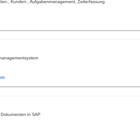
nten-, Kunden-, Aufgabenmanagement, Zeiterfassung
owmanagementsystem
tem
n Dokumenten in SAP