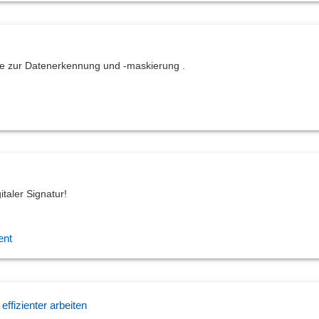
re zur Datenerkennung und -maskierung .
italer Signatur!
ent
ffizienter arbeiten