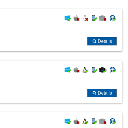
Rückverfolgbarkeit
Skip-Lot-Verfahren
Stichprobensystem
Unterweisungsfolien
Vollständigkeit und Datenkonsistenz
Details
Warnschwellen
Details