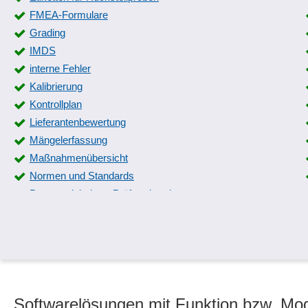
FMEA-Formulare
Grading
IMDS
interne Fehler
Kalibrierung
Kontrollplan
Lieferantenbewertung
Mängelerfassung
Maßnahmenübersicht
Normen und Standards
Parametrisierbare Prüfmerkmale
Produkt-Rückruf Management
Prüfauftragsverwaltung
Prüfergebnisse
Prüfpläne
Prüfstempel
Softwarelösungen mit Funktion bzw. Mod
Qualitätskontrolle