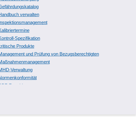
Gefährdungskatalog
Handbuch verwalten
Inspektionsmanagement
Kalibriertermine
Kontroll-Spezifikation
kritische Produkte
Management und Prüfung von Bezugsberechtigten
Maßnahmenmanagement
MHD-Verwaltung
Normenkonformität
PPF-Formblatt
Prüf-Umlagerung
Prüfberichte
Prüfmittelüberwachung
Prüfschärfe
Prüfungsmethoden
Qualitätssicherung