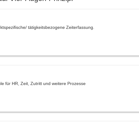
Risikobewertung
SiGe-Plan
Standardkataloge
tspezifische/ tätigkeitsbezogene Zeiterfassung.
Testfragen
Vier-Augen-Prinzip
Warnmeldungen
Zertifikatsmanagement
le für HR, Zeit, Zutritt und weitere Prozesse