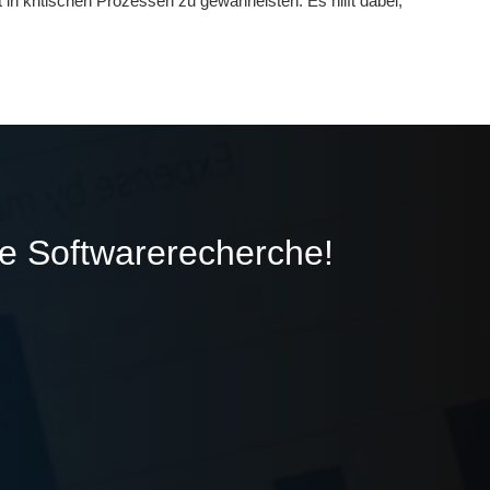
n kritischen Prozessen zu gewährleisten. Es hilft dabei,
ie Softwarerecherche!