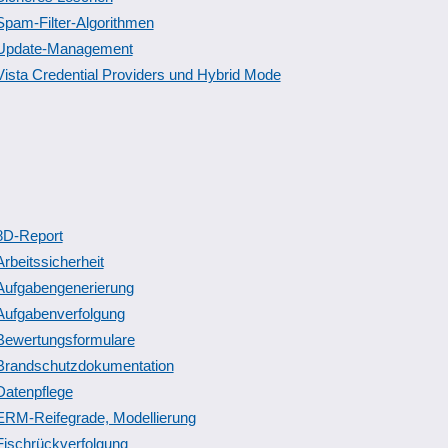
Spam-Filter-Algorithmen
Update-Management
Vista Credential Providers und Hybrid Mode
8D-Report
Arbeitssicherheit
Aufgabengenerierung
Aufgabenverfolgung
Bewertungsformulare
Brandschutzdokumentation
Datenpflege
ERM-Reifegrade, Modellierung
Fischrückverfolgung