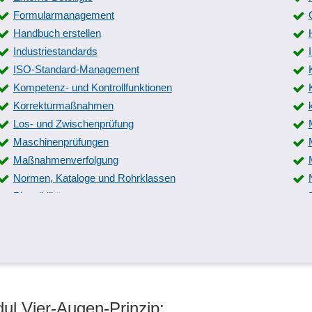
Formularmanagement
Handbuch erstellen
Industriestandards
ISO-Standard-Management
Kompetenz- und Kontrollfunktionen
Korrekturmaßnahmen
Los- und Zwischenprüfung
Maschinenprüfungen
Maßnahmenverfolgung
Normen, Kataloge und Rohrklassen
Plausibilitäten
Produktqualitäts-Planung
Prüfautomatisierung
Prüfmittelmanagement
Prüfplanversionierung
Prüfungen
ul Vier-Augen-Prinzip:
Qualitätsmanagement