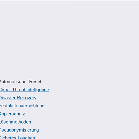
Automatischer Reset
Cyber Threat Intelligence
Disaster Recovery
Festplattenvernichtung
Kopierschutz
Löschmethoden
Pseudonymisierung
Sicheres Löschen