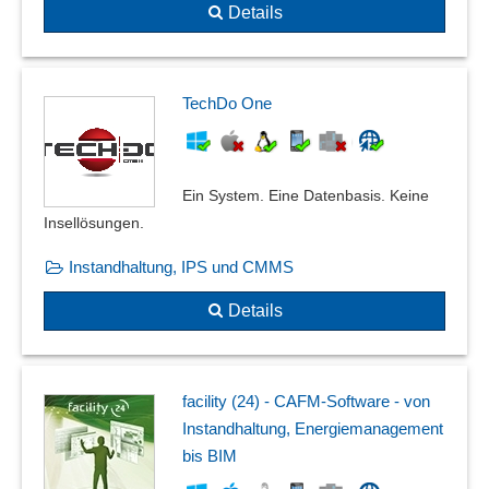
Sicherheitskennzeichen
Details
SiGe-Plan
Skip-Lot-Verfahren
Sondermessungen
TechDo One
Standardkataloge
Stichprobensystem
Stillstandserkennung
Ein System. Eine Datenbasis. Keine
Testfragen
Insellösungen.
Unterweisungsfolien
Verwendungsnachweis
Instandhaltung, IPS und CMMS
Vier-Augen-Prinzip
Details
Vollständigkeit und Datenkonsistenz
Vorfallmanagement
Warnmeldungen
Warnschwellen
facility (24) - CAFM-Software - von
Instandhaltung, Energiemanagement
Wirksamkeitscheck
bis BIM
Zertifikatsmanagement