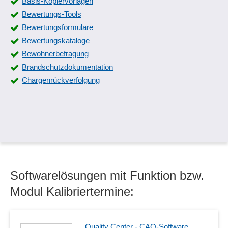
Basis-Kopiervorlagen
Bewertungs-Tools
Bewertungsformulare
Bewertungskataloge
Bewohnerbefragung
Brandschutzdokumentation
Chargenrückverfolgung
Compliance Management
Datenpflege
Dokumentation des QM
Erfassung Gründe
ERM-Reifegrade, Modellierung
Etiketten für Rückstellproben
Softwarelösungen mit Funktion bzw.
Externe Beteiligte
Fischrückverfolgung
Modul Kalibriertermine:
FMEA-Formulare
Formularmanagement
Gefährdungskatalog
Quality Center - CAQ-Software