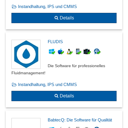
Management und Prüfung von Bezugsberechtigten
Instandhaltung, IPS und CMMS
Mängelerfassung
Details
Maschinenprüfungen
Maßnahmenmanagement
Maßnahmenübersicht
Maßnahmenverfolgung
FLUDIS
MHD-Verwaltung
Normen und Standards
Normen, Kataloge und Rohrklassen
Die Software für professionelles
Normenkonformität
Fluidmanagement!
Parametrisierbare Prüfmerkmale
Instandhaltung, IPS und CMMS
Plausibilitäten
PPF-Formblatt
Details
Produkt-Rückruf Management
Produktqualitäts-Planung
Prüf-Umlagerung
BabtecQ: Die Software für Qualität
Prüfauftragsverwaltung