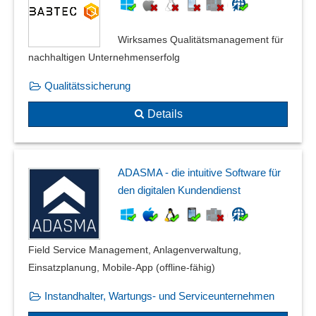
Prüfautomatisierung
Prüfberichte
Wirksames Qualitätsmanagement für
Prüfergebnisse
nachhaltigen Unternehmenserfolg
Prüfmittelmanagement
Prüfmittelüberwachung
Qualitätssicherung
Prüfpläne
Details
Prüfplanversionierung
Prüfschärfe
Prüfstempel
Prüfungen
ADASMA - die intuitive Software für
den digitalen Kundendienst
Prüfungsmethoden
Qualitätskontrolle
Qualitätsmanagement
Qualitätssicherung
Field Service Management, Anlagenverwaltung,
Richtlinienmanagement
Einsatzplanung, Mobile-App (offline-fähig)
Risikobewertung
Instandhalter, Wartungs- und Serviceunternehmen
Rückverfolgbarkeit