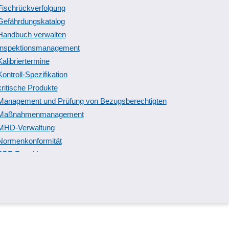
Fischrückverfolgung
Vorgangsordner
Gefährdungskatalog
Wirtschaftsgüter
Handbuch verwalten
Inspektionsmanagement
Kalibriertermine
Kontroll-Spezifikation
kritische Produkte
Management und Prüfung von Bezugsberechtigten
Maßnahmenmanagement
MHD-Verwaltung
Normenkonformität
PPF-Formblatt
Prüf-Umlagerung
Prüfberichte
Prüfmittelüberwachung
Prüfschärfe
Prüfungsmethoden