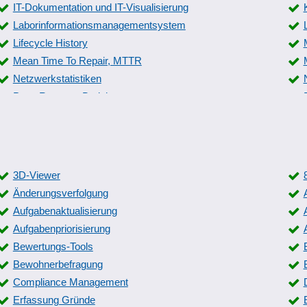
IT-Dokumentation und IT-Visualisierung
Laborinformationsmanagementsystem
Lifecycle History
Mean Time To Repair, MTTR
Netzwerkstatistiken
Pace Revenue Berichte
PPF/ PPAP Prüfberichtsvorlagen
Protokollierung
Rückmeldungen Serviceeinsätze
Schnappschussfunktion
3D-Viewer
Servicebericht
Änderungsverfolgung
Spreadsheets
Aufgabenaktualisierung
Stoffstrombilanz
Aufgabenpriorisierung
Tankbuch
Bewertungs-Tools
Bewohnerbefragung
Telefon-Kostenschätzung
Compliance Management
Themenverbindung
Erfassung Gründe
Unterweisungshistorie