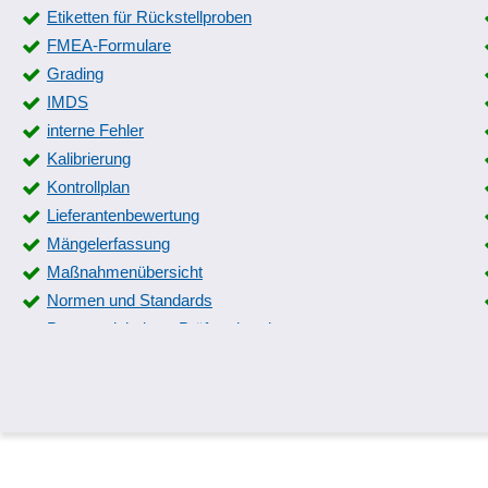
Etiketten für Rückstellproben
Visualisierung
FMEA-Formulare
Wachbuch
Grading
Zeiterfassung
IMDS
interne Fehler
Kalibrierung
Kontrollplan
Lieferantenbewertung
Mängelerfassung
Maßnahmenübersicht
Normen und Standards
Parametrisierbare Prüfmerkmale
Produkt-Rückruf Management
Prüfauftragsverwaltung
Prüfergebnisse
Prüfpläne
Prüfstempel