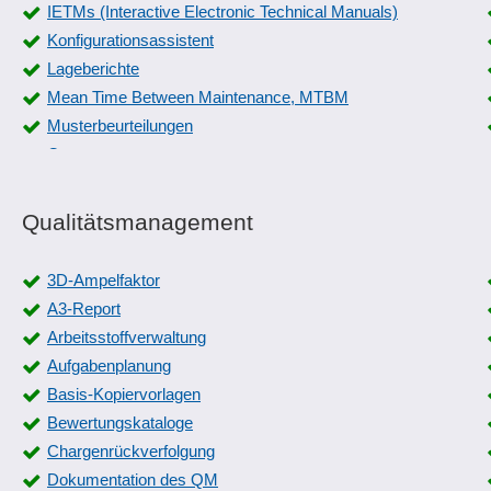
IETMs (Interactive Electronic Technical Manuals)
Konfigurationsassistent
Lageberichte
Mean Time Between Maintenance, MTBM
Musterbeurteilungen
Outputmanagement
Positions- und Verteilerlisten im CAD-Kontext
Protokolle MQTT und HTTP
Qualitätsmanagement
Prüfergebnisse
Schließplan
3D-Ampelfaktor
Screen Capture
A3-Report
Siegelung von Dokumenten
Arbeitsstoffverwaltung
Status-Reporting
Aufgabenplanung
Systematische Protokollierung und Auswertung von
Basis-Kopiervorlagen
Vorgängen
Bewertungskataloge
Technische Dokumentation
Chargenrückverfolgung
Telefonprotokolle
Dokumentation des QM
Ticketbearbeitung