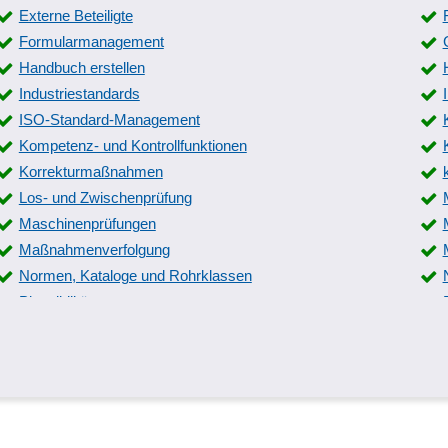
Externe Beteiligte
Vorgangsdokumente
Formularmanagement
Wärmeschutznachweis
Handbuch erstellen
Zentrale Dokumentation
Industriestandards
ISO-Standard-Management
Kompetenz- und Kontrollfunktionen
Korrekturmaßnahmen
Los- und Zwischenprüfung
Maschinenprüfungen
Maßnahmenverfolgung
Normen, Kataloge und Rohrklassen
Plausibilitäten
Produktqualitäts-Planung
Prüfautomatisierung
Prüfmittelmanagement
Prüfplanversionierung
Prüfungen