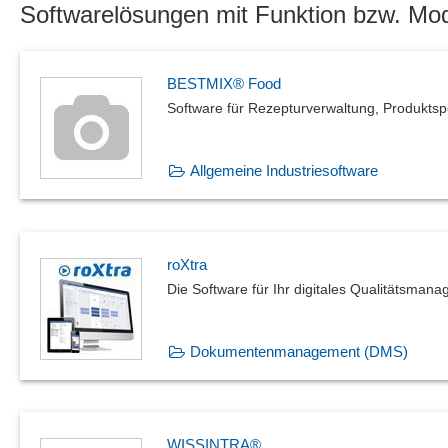
Softwarelösungen mit Funktion bzw. Mo
Qualitätskontrolle
Richtlinienmanagement
Sicherheitskennzeichen
BESTMIX® Food
Sondermessungen
Software für Rezepturverwaltung, Produktsp
Stillstandserkennung
Verwendungsnachweis
Vorfallmanagement
Allgemeine Industriesoftware
Wirksamkeitscheck
roXtra
Die Software für Ihr digitales Qualitätsman
Dokumentenmanagement (DMS)
WISSINTRA®