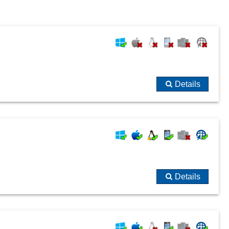
Qualitätssicherung
Rückverfolgbarkeit
Skip-Lot-Verfahren
Stichprobensystem
Unterweisungsfolien
Vollständigkeit und Datenkonsistenz
Details
Warnschwellen
Details