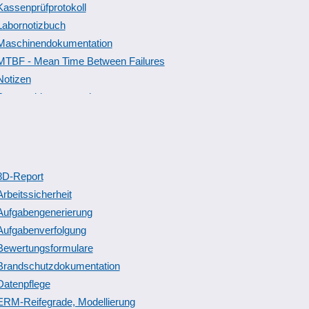
Kassenprüfprotokoll
Labornotizbuch
Maschinendokumentation
MTBF - Mean Time Between Failures
Notizen
Personaldatenverwaltung
Protokolldateien
Prüfberichte
Schallschutznachweis
Schweißnahtdokumentation
8D-Report
Sicherheitsmanagement
Arbeitssicherheit
Stammdatenkataloge
Aufgabengenerierung
Systemänderungen
Aufgabenverfolgung
Tankdatenübernahme
Bewertungsformulare
Brandschutzdokumentation
Telefonnummernprotokolle
Datenpflege
Themenverfolgung
ERM-Reifegrade, Modellierung
virtueller Aktendeckel