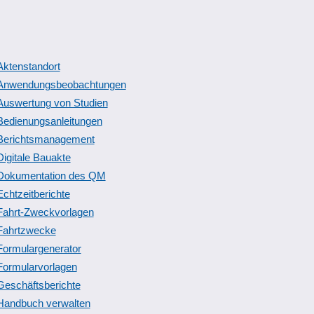
Aktenstandort
Anwendungsbeobachtungen
Auswertung von Studien
Bedienungsanleitungen
Berichtsmanagement
Digitale Bauakte
Dokumentation des QM
Echtzeitberichte
Fahrt-Zweckvorlagen
Fahrtzwecke
Formulargenerator
Formularvorlagen
Geschäftsberichte
Handbuch verwalten