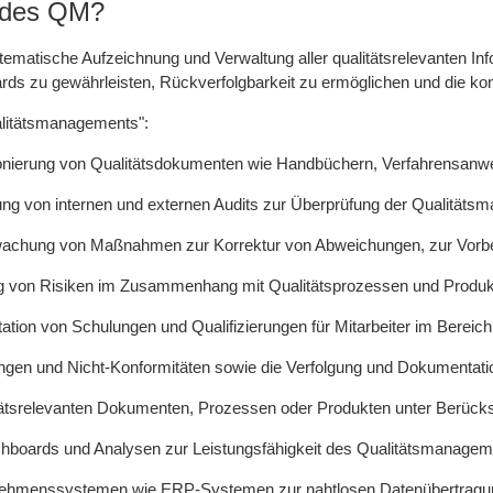
 des QM?
ematische Aufzeichnung und Verwaltung aller qualitätsrelevanten I
rds zu gewährleisten, Rückverfolgbarkeit zu ermöglichen und die kon
alitätsmanagements":
ionierung von Qualitätsdokumenten wie Handbüchern, Verfahrensanw
ng von internen und externen Audits zur Überprüfung der Qualität
hung von Maßnahmen zur Korrektur von Abweichungen, zur Vorbeug
ng von Risiken im Zusammenhang mit Qualitätsprozessen und Produk
n von Schulungen und Qualifizierungen für Mitarbeiter im Bereich 
n und Nicht-Konformitäten sowie die Verfolgung und Dokumentat
ätsrelevanten Dokumenten, Prozessen oder Produkten unter Berück
Dashboards und Analysen zur Leistungsfähigkeit des Qualitätsmanage
nternehmenssystemen wie ERP-Systemen zur nahtlosen Datenübertragu