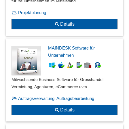
Wirtschaftsgüter
für Bauunternehmen im Mittelstand
Zeiterfassung
Projektplanung
Zentrale Dokumentation
Details
MAINDESK Software für
Unternehmen
Mitwachsende Business-Software für Grosshandel,
Vermietung, Agenturen, eCommerce uvm.
Auftragsverwaltung, Auftragsbearbeitung
Details