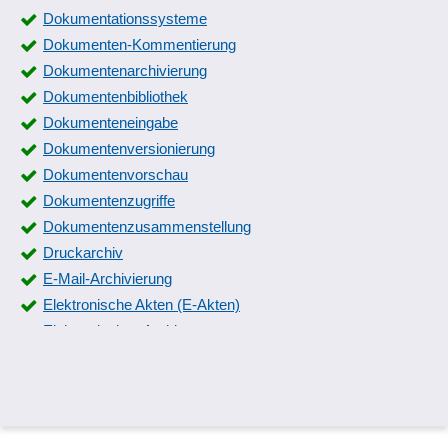
FAQs
Dokumentationssysteme
Formulareinträge
Dokumenten-Kommentierung
Formulargenerator
Dokumentenarchivierung
Formularpakete
Dokumentenbibliothek
Formularversand
Dokumenteneingabe
Formularvorlagen
Dokumentenversionierung
Fotodokumentation
Dokumentenvorschau
Gesamtdokumentation
Dokumentenzugriffe
Geschäftsberichte
Dokumentenzusammenstellung
Gutachtenmanagement
Druckarchiv
Handbuch erstellen
E-Mail-Archivierung
Handbuch verwalten
Elektronische Akten (E-Akten)
IETMs (Interactive Electronic Technical Manuals)
Elektronisches Archiv
IT-Dokumentation und IT-Visualisierung
Explorer
Kassenprüfprotokoll
Favoritenmanagement
Konfigurationsassistent
Formular- und Dokumentenverarbeitung
Laborinformationsmanagementsystem
Formularmanagement