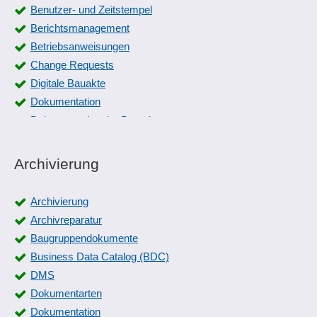
Benutzer- und Zeitstempel
Berichtsmanagement
Betriebsanweisungen
Change Requests
Digitale Bauakte
Dokumentation
Dokumentation der Berechnungen
Dokumentation des QM
Dokumentationssysteme
Archivierung
Dokumentenmanagement
Echtzeitberichte
Archivierung
Erfassung Gründe
Archivreparatur
Erstmusterprüfbericht
Baugruppendokumente
Fahrt-Zweckvorlagen
Business Data Catalog (BDC)
Fahrtenbuch
DMS
Fahrterfassung
Dokumentarten
Fahrtzwecke
Dokumentation