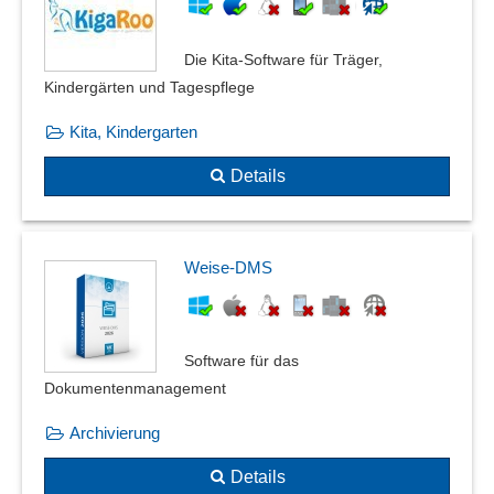
Verbandbuch
Prüfberichte
Versionierung
Prüfergebnisse
Die Kita-Software für Träger,
Wissensdokumente
Rückmeldungen Serviceeinsätze
Kindergärten und Tagespflege
Zentrale Dokumentation
Schallschutznachweis
Zugriffsrechte
Kita, Kindergarten
Schließplan
Schnappschussfunktion
Details
Schweißnahtdokumentation
Screen Capture
Servicebericht
Weise-DMS
Sicherheitsmanagement
Siegelung von Dokumenten
Spreadsheets
Software für das
Stammdatenkataloge
Dokumentenmanagement
Status-Reporting
Stoffstrombilanz
Archivierung
Systemänderungen
Details
Systematische Protokollierung und Auswertung von