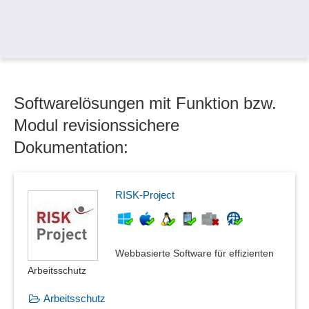
Explorer
Favoritenmanagement
Formular- und Dokumentenverarbeitung
Formularmanagement
Fotodokumentation
Softwarelösungen mit Funktion bzw.
Gesamtdokumentation
Heftarchiv
Modul revisionssichere
Integrität der Dokumente
Dokumentation:
Konsistenzprüfung
Medienbibliothek
Nicht-XML-Dokumente
RISK-Project
Patentverwaltung
Praxiskommentare Recht
Recherche
Webbasierte Software für effizienten
Rechtskataster
Arbeitsschutz
Revisionssichere Archivierung
revisionssichere Dokumentation
Arbeitsschutz