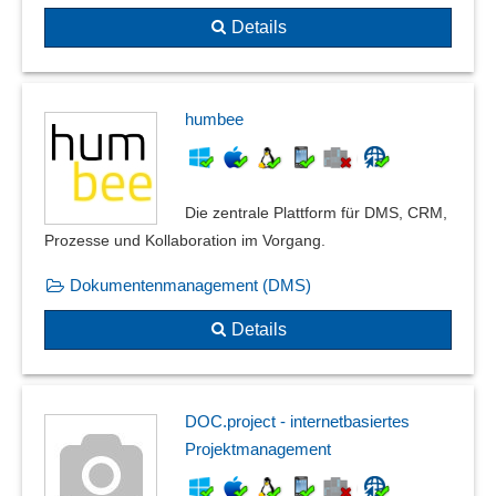
Revisionssicherheit
Details
Revisionsverwaltung
Sprachneutrale Dokumente
Stücklistenarchiv
humbee
Verbandbuch
Versionierung
Wissensdokumente
Zentrale Dokumentation
Die zentrale Plattform für DMS, CRM,
Zugriffsrechte
Prozesse und Kollaboration im Vorgang.
Dokumentenmanagement (DMS)
Details
DOC.project - internetbasiertes
Projektmanagement