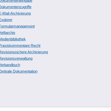
Dokumenteneingabe
Dokumentenzugriffe
E-Mail-Archivierung
Explorer
Formularmanagement
Heftarchiv
Medienbibliothek
Praxiskommentare Recht
Revisionssichere Archivierung
Revisionsverwaltung
Verbandbuch
Zentrale Dokumentation