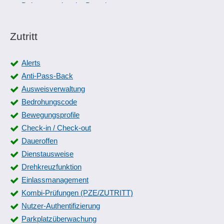
Dokumentation der Berechnungen
Dokumentation des QM
Dokumentationssysteme
Zutritt
Dokumentenmanagement
Echtzeitberichte
Alerts
Erfassung Gründe
Anti-Pass-Back
Erstmusterprüfbericht
Ausweisverwaltung
Fahrt-Zweckvorlagen
Bedrohungscode
Fahrtenbuch
Bewegungsprofile
Fahrterfassung
Check-in / Check-out
Fahrtzwecke
Daueroffen
FAQs
Dienstausweise
Formulareinträge
Drehkreuzfunktion
Formulargenerator
Einlassmanagement
Formularpakete
Kombi-Prüfungen (PZE/ZUTRITT)
Formularversand
Nutzer-Authentifizierung
Formularvorlagen
Parkplatzüberwachung