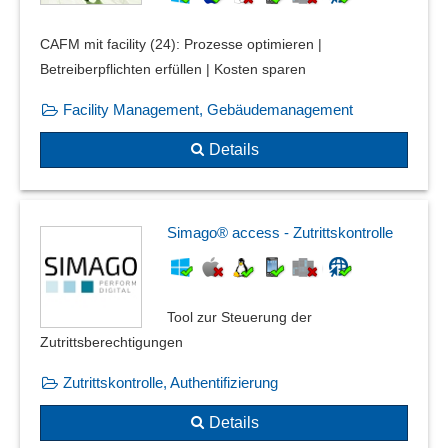
Telefonprotokolle
Themenverbindung
CAFM mit facility (24): Prozesse optimieren |
Themenverfolgung
Betreiberpflichten erfüllen | Kosten sparen
Ticketbearbeitung
Unterweisungshistorie
Facility Management, Gebäudemanagement
virtueller Aktendeckel
Details
Visualisierung
Vorgangsdokumente
Vorgangsordner
Simago® access - Zutrittskontrolle
Wachbuch
Wärmeschutznachweis
Wirtschaftsgüter
Zeiterfassung
Tool zur Steuerung der
Zutrittsberechtigungen
Zentrale Dokumentation
Zutrittskontrolle, Authentifizierung
Details