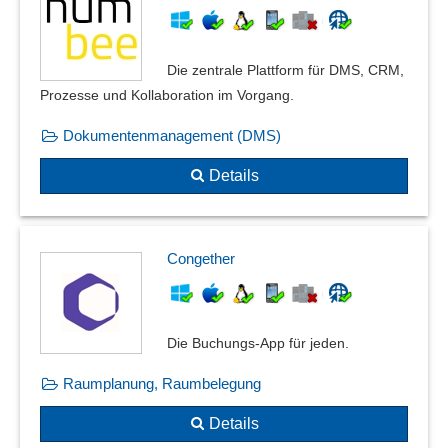
Musterbeurteilungen
Netzwerkstatistiken
Die zentrale Plattform für DMS, CRM,
Notizen
Prozesse und Kollaboration im Vorgang.
Outputmanagement
Pace Revenue Berichte
Dokumentenmanagement (DMS)
Personaldatenverwaltung
Details
Positions- und Verteilerlisten im CAD-Kontext
PPF/ PPAP Prüfberichtsvorlagen
Protokolldateien
Protokolle MQTT und HTTP
Congether
Protokollierung
Prüfberichte
Prüfergebnisse
Die Buchungs-App für jeden.
Rückmeldungen Serviceeinsätze
Raumplanung, Raumbelegung
Schallschutznachweis
Schließplan
Details
Schnappschussfunktion