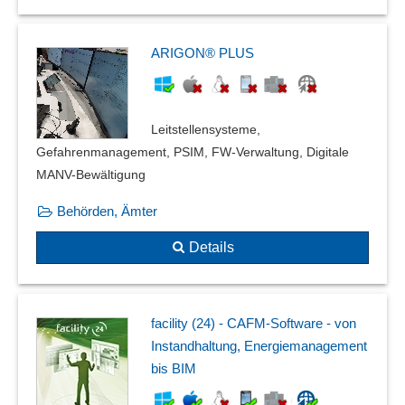
Schweißnahtdokumentation
Screen Capture
ARIGON® PLUS
Servicebericht
Sicherheitsmanagement
Siegelung von Dokumenten
Leitstellensysteme,
Spreadsheets
Gefahrenmanagement, PSIM, FW-Verwaltung, Digitale
Stammdatenkataloge
MANV-Bewältigung
Status-Reporting
Stoffstrombilanz
Behörden, Ämter
Systemänderungen
Details
Systematische Protokollierung und Auswertung von
Vorgängen
Tankbuch
Tankdatenübernahme
facility (24) - CAFM-Software - von
Technische Dokumentation
Instandhaltung, Energiemanagement
Telefon-Kostenschätzung
bis BIM
Telefonnummernprotokolle