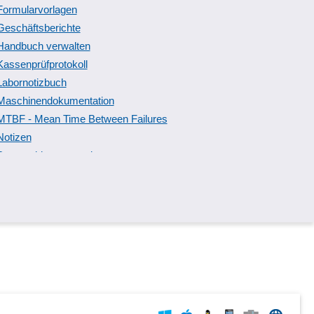
Formularvorlagen
Geschäftsberichte
Handbuch verwalten
Kassenprüfprotokoll
Labornotizbuch
Maschinendokumentation
MTBF - Mean Time Between Failures
Notizen
Personaldatenverwaltung
Protokolldateien
Prüfberichte
Schallschutznachweis
Schweißnahtdokumentation
Sicherheitsmanagement
Stammdatenkataloge
Systemänderungen
Tankdatenübernahme