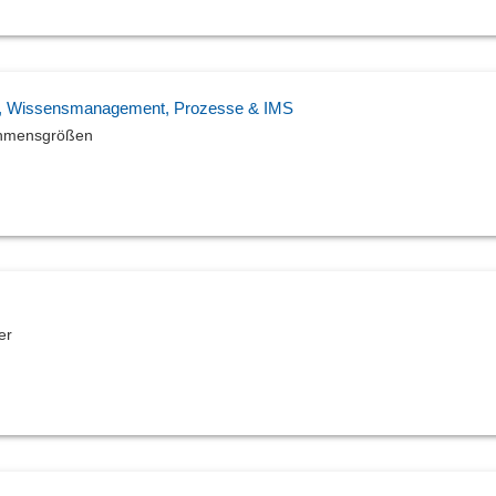
r QM, Wissensmanagement, Prozesse & IMS
nehmensgrößen
er