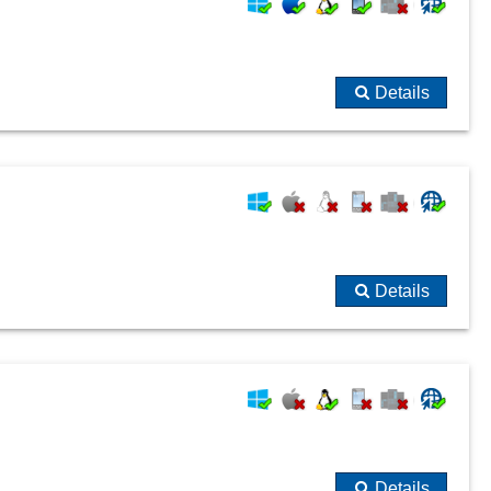
Telefonnummernprotokolle
Themenverfolgung
virtueller Aktendeckel
Details
Vorgangsordner
Wirtschaftsgüter
Details
Details