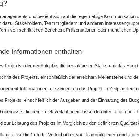
ng?
ktmanagements und bezieht sich auf die regelmäßige Kommunikation u
n dazu, Stakeholdern, Teammitgliedern und anderen Interessengruppen
in Form von schriftlichen Berichten, Präsentationen oder mündlichen 
nde Informationen enthalten:
ojekts oder der Aufgabe, die den aktuellen Status und das Hauptzi
chritt des Projekts, einschließlich der erreichten Meilensteine und 
gement-Informationen, die zeigen, ob das Projekt im Zeitplan liegt 
es Projekts, einschließlich der Ausgaben und der Einhaltung des Budg
 Hindernisse, die den Projektverlauf beeinflussen könnten, und mögl
nd zur Leistung des Projekts im Vergleich zu den definierten Qualitätsk
ng, einschließlich der Verfügbarkeit von Teammitgliedern und ande