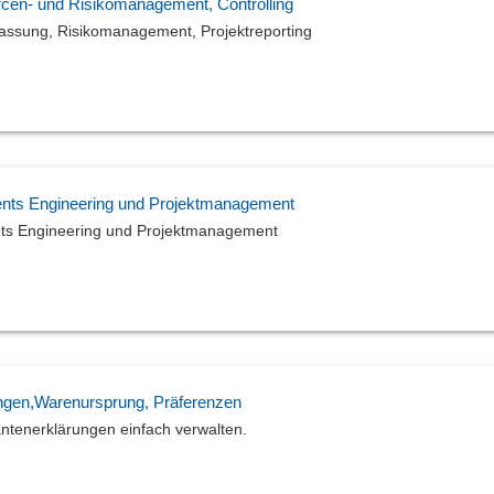
en- und Risikomanagement, Controlling
Telefon-Kostenschätzung
assung, Risikomanagement, Projektreporting
Themenverbindung
Unterweisungshistorie
Vorgangsdokumente
Wärmeschutznachweis
Zentrale Dokumentation
ments Engineering und Projektmanagement
nts Engineering und Projektmanagement
ungen,Warenursprung, Präferenzen
ntenerklärungen einfach verwalten.