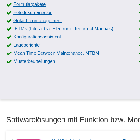
Formularpakete
Fotodokumentation
Gutachtenmanagement
IETMs (Interactive Electronic Technical Manuals)
Konfigurationsassistent
Lageberichte
Mean Time Between Maintenance, MTBM
Musterbeurteilungen
Outputmanagement
Positions- und Verteilerlisten im CAD-Kontext
Protokolle MQTT und HTTP
Prüfergebnisse
Schließplan
Screen Capture
Softwarelösungen mit Funktion bzw. Mod
Siegelung von Dokumenten
Status-Reporting
Systematische Protokollierung und Auswertung von