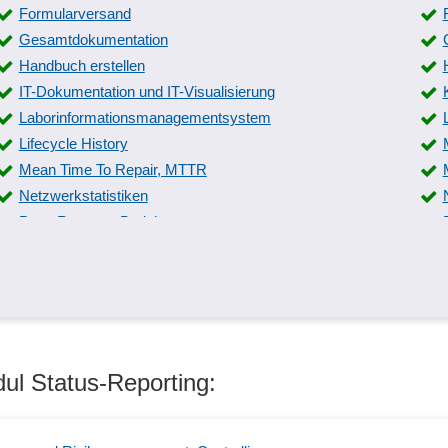
Formularversand
Gesamtdokumentation
Handbuch erstellen
IT-Dokumentation und IT-Visualisierung
Laborinformationsmanagementsystem
Lifecycle History
Mean Time To Repair, MTTR
Netzwerkstatistiken
Pace Revenue Berichte
PPF/ PPAP Prüfberichtsvorlagen
Protokollierung
Rückmeldungen Serviceeinsätze
Schnappschussfunktion
Servicebericht
ul Status-Reporting:
Spreadsheets
Stoffstrombilanz
Tankbuch