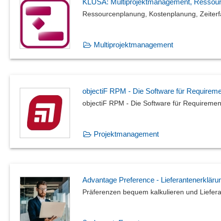
Vorgängen
KLUSA: Multiprojektmanagement, Ressourc
Technische Dokumentation
Ressourcenplanung, Kostenplanung, Zeiterf
Telefonprotokolle
Ticketbearbeitung
Multiprojektmanagement
Visualisierung
Wachbuch
Zeiterfassung
objectiF RPM - Die Software für Require
objectiF RPM - Die Software für Requireme
Projektmanagement
Advantage Preference - Lieferantenerklär
Präferenzen bequem kalkulieren und Liefera