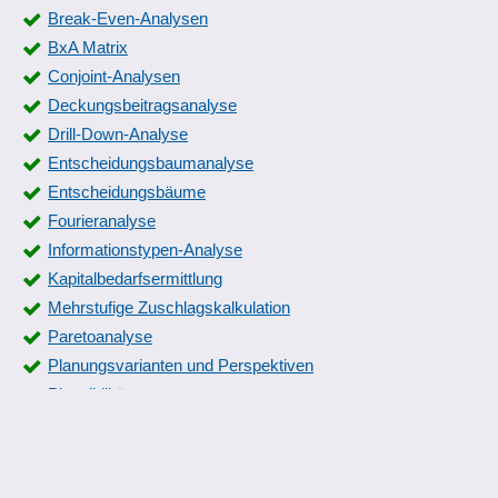
Gefährdungskatalog
Break-Even-Analysen
Grading
BxA Matrix
Handbuch erstellen
Conjoint-Analysen
Handbuch verwalten
Deckungsbeitragsanalyse
IMDS
Drill-Down-Analyse
Industriestandards
Entscheidungsbaumanalyse
Inspektionsmanagement
Entscheidungsbäume
interne Fehler
Fourieranalyse
ISO-Standard-Management
Informationstypen-Analyse
Kalibriertermine
Kapitalbedarfsermittlung
Kalibrierung
Mehrstufige Zuschlagskalkulation
Kompetenz- und Kontrollfunktionen
Paretoanalyse
Kontroll-Spezifikation
Planungsvarianten und Perspektiven
Kontrollplan
Plausibilitäten
Korrekturmaßnahmen
Portooptimierung
kritische Produkte
Produktsortiment-Analyse
Lieferantenbewertung
Rohgewinn
Los- und Zwischenprüfung