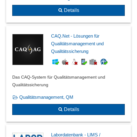
Sicherheitskennzeichen
Details
SiGe-Plan
Skip-Lot-Verfahren
Sondermessungen
CAQ.Net - Lösungen für
Standardkataloge
Qualitätsmanagement und
Stichprobensystem
Qualitätssicherung
Stillstandserkennung
Testfragen
Unterweisungsfolien
Verwendungsnachweis
Das CAQ-System für Qualitätsmanagement und
Vier-Augen-Prinzip
Qualitätssicherung
Vollständigkeit und Datenkonsistenz
Qualitätsmanagement, QM
Vorfallmanagement
Warnmeldungen
Details
Warnschwellen
Wirksamkeitscheck
Zertifikatsmanagement
Labordatenbank - LIMS /