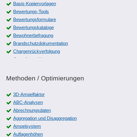
Basis-Kopiervorlagen
Bewertungs-Tools
Bewertungsformulare
Bewertungskataloge
Bewohnerbefragung
Brandschutzdokumentation
Chargenrückverfolgung
Compliance Management
Datenpflege
Dokumentation des QM
Methoden / Optimierungen
Erfassung Gründe
ERM-Reifegrade, Modellierung
3D-Ampelfaktor
Etiketten für Rückstellproben
ABC-Analysen
Externe Beteiligte
Abrechnungsdaten
Fischrückverfolgung
Aggregation und Disaggregation
FMEA-Formulare
Ampelsystem
Formularmanagement
Auflagenhöhen