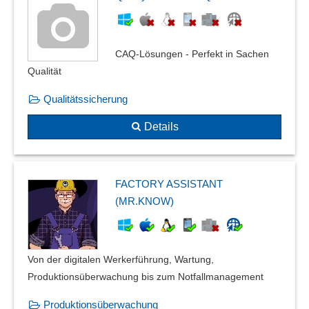
Prüfautomatisierung
Prüfberichte
Prüfergebnisse
CAQ-Lösungen - Perfekt in Sachen
Prüfmittelmanagement
Qualität
Prüfmittelüberwachung
Qualitätssicherung
Prüfpläne
Prüfplanversionierung
Details
Prüfschärfe
Prüfstempel
Prüfungen
FACTORY ASSISTANT
Prüfungsmethoden
(MR.KNOW)
Qualitätskontrolle
Qualitätsmanagement
Qualitätssicherung
Von der digitalen Werkerführung, Wartung,
Richtlinienmanagement
Produktionsüberwachung bis zum Notfallmanagement
Risikobewertung
Rückverfolgbarkeit
Produktionsüberwachung