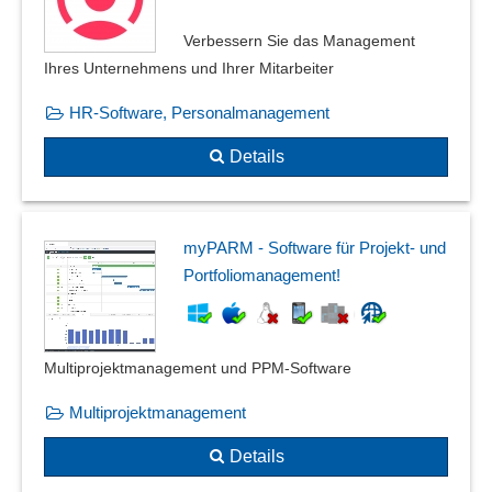
Top-Down oder Bottom-Up Verfahren
Top-Maßnahmen
Verbessern Sie das Management
Umsatzanalysen
Ihres Unternehmens und Ihrer Mitarbeiter
Update- und Roll-Out-Planung
HR-Software, Personalmanagement
Vorgehens-Strategien
Warenkorbanalyse
Details
Was-Wäre-Wenn-Szenarien
myPARM - Software für Projekt- und
Portfoliomanagement!
Multiprojektmanagement und PPM-Software
Multiprojektmanagement
Details