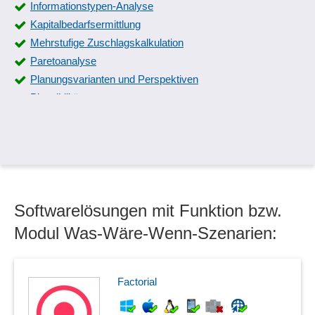
Informationstypen-Analyse
Kapitalbedarfsermittlung
Mehrstufige Zuschlagskalkulation
Paretoanalyse
Planungsvarianten und Perspektiven
Plausibilitäten
Portooptimierung
Produktsortiment-Analyse
Rohgewinn
Scorecarding
Self Sorting List
Softwarelösungen mit Funktion bzw.
Soll-Ist-Vergleiche
Strategy-Map-Erstellung
Modul Was-Wäre-Wenn-Szenarien:
SWOT-Analyse
Szenarienvergleich
Szenarioplanung
Factorial
Teilstrukturanalysen