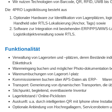
Wir nutzen Technologien von Barcode, QR, RFID, UWB bis G
Die 4PRO Logistiklösung besteht aus
Optionaler Hardware zur Identifikation von Lagerplätzen, lo
Handheld oder RTLS-Lokalisierung (Anchor, Tags) sowie
Software zur Integration mit bestehenden ERP/PPS/WWS-
Logistikobjektverwaltung sowie RTLS.
Funktionalität
Verwaltung von Lagerorten und –plätzen, deren Bestände indi
Etikettdruck
Wareneingang buchen und möglicher Photo-dokumentation b
Warenumbuchungen von Lagerort /-platz
Kommissionieren buchen über APS-Daten als ERP- Warena
Transport: Generierung von dynamischen Transporten, die übe
Stichpunkt, begleitend, eventbasierte Inventur
Lagerleitstand / Online-Picklisten
Auskunft: u.a. durch intelligenten QR mit Iphone ohne Installa
Optionale Anbindung von Hochregallagern, Servicerobotern 