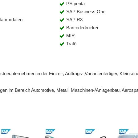
PSIpenta
SAP Business One
stammdaten
SAP R3
Barcodedrucker
MIR
Trafö
trieunternehmen in der Einzel-, Auftrags-,Variantenfertiger, Kleinseri
ngen im Bereich Automotive, Metall, Maschinen-/Anlagenbau, Aerosp