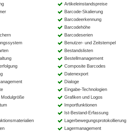
ng
Artikeleinstandspreise
ner
Barcode-Skalierung
Barcodeerkennung
Barcodehöhe
chern
Barcodeserien
gungssystem
Benutzer- und Zeitstempel
rten
Bestandslisten
altung
Bestellmanagement
rfolgung
Composite Barcodes
ng
Datenexport
management
Dialoge
te
Eingabe-Technologien
r Modulgröße
Grafiken und Logos
atum
Importfunktionen
Ist-Bestand-Erfassung
uktionsmaterialien
Lagerbewegungsprotokollierung
en
Lagermanagement