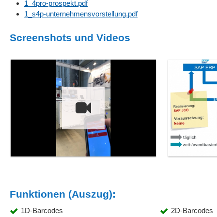
1_4pro-prospekt.pdf
1_s4p-unternehmensvorstellung.pdf
Screenshots und Videos
Funktionen (Auszug):
1D-Barcodes
2D-Barcodes