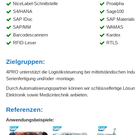
NiceLabel-Schnittstelle
Proalpha
S4/HANA
Sage100
SAP IDoc
SAP Material
SAP/MM
WAMAS
Barcodescannern
Kardex
RFID-Leser
RTLS
Zielgruppen:
4PRO unterstützt die Logistiksteuerung bei mittelständischen Indus
Serienfertigung und/oder -montage.
Durch Automatisierungspartner können wir schlüsselfertige Lösu
Elektronik sowie Medizintechnik anbieten.
Referenzen:
Anwendungsbeispiele: