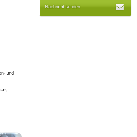
Nachricht senden
en- und
ace,