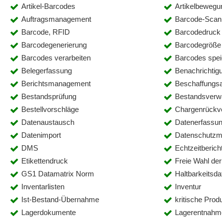
Artikel-Barcodes
Artikelbewegu
Auftragsmanagement
Barcode-Scan
Barcode, RFID
Barcodedruck
Barcodegenerierung
Barcodegröße
Barcodes verarbeiten
Barcodes spei
Belegerfassung
Benachrichti
Berichtsmanagement
Beschaffungsa
Bestandsprüfung
Bestandsverw
Bestellvorschläge
Chargenrückve
Datenaustausch
Datenerfassu
Datenimport
Datenschutz
DMS
Echtzeitberich
Etikettendruck
Freie Wahl de
GS1 Datamatrix Norm
Haltbarkeitsd
Inventarlisten
Inventur
Ist-Bestand-Übernahme
kritische Prod
Lagerdokumente
Lagerentnahm