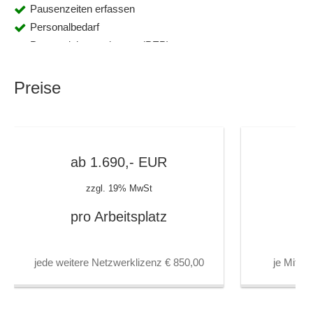
Pausenzeiten erfassen
Personalbedarf
Personaleinsatzplanung (PEP)
Personalstammdaten
Planvarianten
Preise
Regelmäßige Schichten
Ruf- und Bereitschaftsdienste
Schichtbesetzung
Schichtmodelle
ab
1.690,-
EUR
Schichtwechsel
zzgl. 19% MwSt
Schnittstellen
Sperrung einzelner Zeitmodelle
pro Arbeitsplatz
Terminplanung
Überstundenberechnungen
jede weitere Netzwerklizenz € 850,00
je Mitar
Urlaubsansprüche
Zeit- und Arbeitspläne
Zeiterfassung