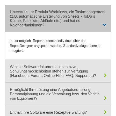
Outlook-Integration
Unterstützt Ihr Produkt Workflows, ein Taskmanagement
Passwort-Schutz
(z.B. automatische Erstellung von Sheets - ToDo´s
Personalmanagement
Küche, Packliste, Abläufe etc.) und hat es
Kalenderfunktionen?
Preisgestaltung
Prognose und Planung
Projektmanagement
ja, ist möglich. Reports können individuell über den
Quittungsdruck
ReportDesigner angepasst werden. Standardvorlagen bereits
integriert.
Rabatt-System
Raumverwaltung
Rechnungen
Welche Softwaredokumentationen bzw.
Schulungsmöglichkeiten stehen zur Verfügung
Rechnungsstellung
(Handbuch, Forum, Online-Hilfe, FAQ, Support, ..)?
Referentenverwaltung
Registrierungsmanagement
Handbuch, Supportforum, FAQ, telefonischer Support,
Ermöglicht Ihre Lösung eine Angebotserstellung,
Reporting
Fernwartung, Onlineschulung, individuelle Schulung,
Personalplanung und die Verwaltung bzw. den Verleih
Sammelschulung
von Equipment?
Reservierungsbestätigung
Reservierungsverwaltung
ja, ist möglich
Enthält Ihre Software eine Rezeptverwaltung?
Ressourcenmanagement
Zusatzmodul REssourcenverwaltung für Räume, Dozenten,