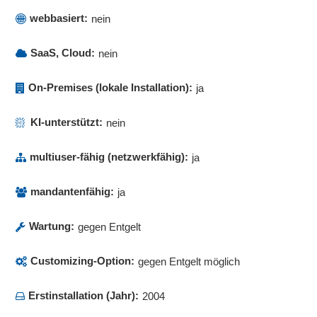
Suchstrategien
webbasiert:
nein
Summen- und Salden
Synchronisationsfunktionen
SaaS, Cloud:
nein
Tagungsveranstaltung
Teilnahmebescheinigungen
On-Premises (lokale Installation):
ja
Teilnehmermanagement
Terminkalender
KI-unterstützt:
nein
Terminplanung
Terminübersicht
multiuser-fähig (netzwerkfähig):
ja
To-Do-Listen
Uploadfunktion
mandantenfähig:
ja
Veranstaltungshinweise
Wartung:
Veranstaltungskalender
gegen Entgelt
Veranstaltungsmanagement
Customizing-Option:
gegen Entgelt möglich
Verfügbarkeitsanzeige
Vertragsmanagement
Erstinstallation (Jahr):
2004
Verwaltung von Präsenzveranstaltungen