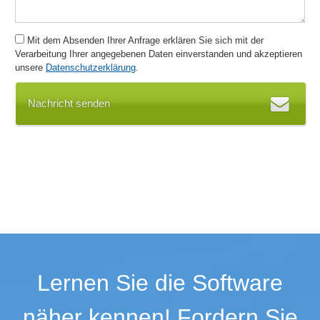
Kalenderfunktionen
Kalkulation
Mit dem Absenden Ihrer Anfrage erklären Sie sich mit der
Kassenauswertung
Verarbeitung Ihrer angegebenen Daten einverstanden und akzeptieren
Kassenbuch
unsere
Datenschutzerklärung
.
Kassenbuchabschlüsse
Kassenprüfprotokoll
Nachricht senden
Kassenstand
Kassensturz
Kommunikation
Kontaktmanagement
Konten- und Kostenstellenzuordnung
Kontenpläne
Kundendaten
Kundenspezifisches Branding
Kundenverwaltung
Lernen Sie die Software
Kursbuchung
Kurse online anbieten
näher kennen! Fordern Sie
Kursstatistiken