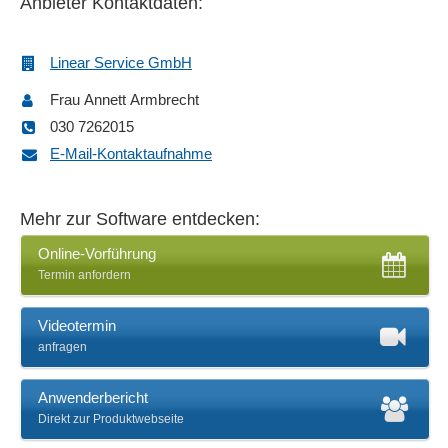
Anbieter Kontaktdaten:
Datenbankabfragen
Datenbankzugriff
Linear Service GmbH
Datenhaltung
Datenimport
Frau Annett Armbrecht
Datenmigration
030 7262015
Datenschutzmanagement
E-Mail-Kontaktaufnahme
DATEV Export
DATEV-Schnittstellen
Mehr zur Software entdecken:
Datumsvermerke
Dialogerfassungsmaske
Online-Vorführung
Termin anfordern
Dokumentation
Dozentenverwaltung
Videotermin
Druckfunktion
anfragen
DSGVO-konform
E-Mail-Anhänge
Anwenderbericht
E-Mail-Benachrichtigung
Direkt zur Produktwebseite
E-Mail-Management