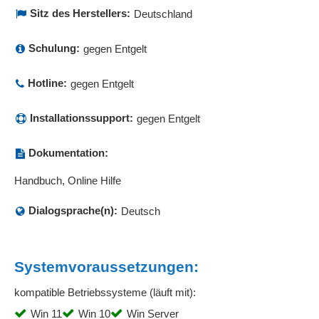
Volltextsuche
Sitz des Herstellers:
Deutschland
Vorlagenmanagement
Wartelisten-Management
Schulung:
gegen Entgelt
Weiterbildungsmanagement
Wiederkehrende Buchungen
Hotline:
gegen Entgelt
Wiedervorlagen
Word-Schnittstelle
Installationssupport:
gegen Entgelt
XRechnung
Zahlungsausgänge
Dokumentation:
Zahlungseingänge
Handbuch, Online Hilfe
Zahlungsverkehr
Zertifikatsmanagement
Dialogsprache(n):
Deutsch
Zertifizierung
Zeugniserstellung
Zeugnisse
Systemvoraussetzungen:
Zielgruppenmarketing
kompatible Betriebssysteme (läuft mit):
Zimmerbuchung
Win 11
Win 10
Win Server
ZUGFeRD