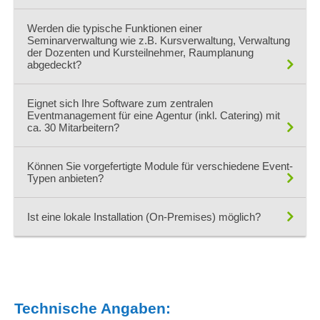
Ressourcenplanung
Material
nein
Werden die typische Funktionen einer
Schnellerfassungsmaske
Anlagen in verschiedenen Formaten können zum Datensatz
Seminarverwaltung wie z.B. Kursverwaltung, Verwaltung
Schnittstelle Finanzbuchhaltung
abgelgt werden.
der Dozenten und Kursteilnehmer, Raumplanung
abgedeckt?
Schnittstellen
Schülerverwaltung
ja
Schulungszertifikate
Eignet sich Ihre Software zum zentralen
Eventmanagement für eine Agentur (inkl. Catering) mit
selbstlernende Datenbank
ca. 30 Mitarbeitern?
Seminarplanungen, Seminarkataloge
Serienbrieffunktionen
ja
Können Sie vorgefertigte Module für verschiedene Event-
Spendenverwaltung
Typen anbieten?
SQL-Abfragen
ja
Stammdatenmanagement
Ist eine lokale Installation (On-Premises) möglich?
Standardschnittstellen
ja
Standortverwaltung
Statistiken
Status-Reporting
Technische Angaben:
Suche