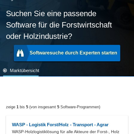
Suchen Sie eine passende
Software für die Forstwirtschaft
oder Holzindustrie?
Softwaresuche durch Experten starten
Marktübersicht
zeige
1
bis
5
(von insgesamt
5
Software-Programmen)
WASP - Logistik Forst/Holz - Transport - Agrar
WASP-Holzlogistiklösung für alle Akteure der Forst-, Holz