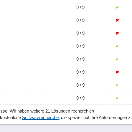
9 / 9
✔
9 / 9
✖
9 / 9
✖
9 / 9
✔
9 / 9
✔
9 / 9
✖
9 / 9
✔
9 / 9
✔
sse. Wir haben weitere 21 Lösungen recherchiert.
, kostenlose
Softwarerecherche
, die speziell auf Ihre Anforderungen z