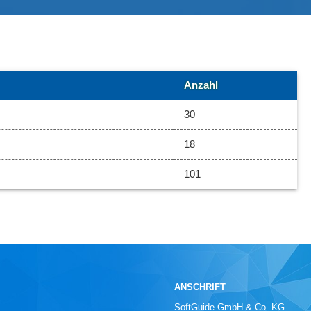
Anzahl
30
18
101
ANSCHRIFT
SoftGuide GmbH & Co. KG