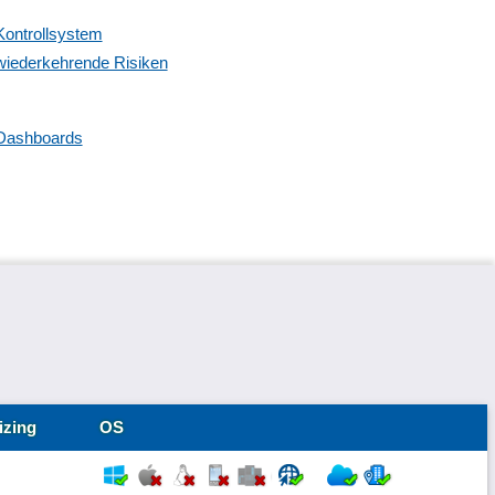
Kontrollsystem
wiederkehrende Risiken
Dashboards
izing
OS